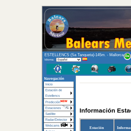
ESTELLENCS (Sa Tanqueta)-145m. - Mallorca
Idioma:
Navegación
Inicio
Estación de
Estellencs
Predicción
Estaciones
Información Est
Satélite
Radar/Detector
Webcams
Estación
Informa