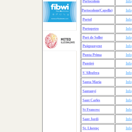
Portocolom
Info
Portocolom(Capella)
Info
Portol
Info
Portopetro
Info
Port de Soller
Info
Puigpunyent
Info
Punta Prima
Info
Puntiró
Info
S´Albufera
Info
Santa Maria
Info
Santanyí
Info
Sant Carles
Info
St Francesc
Info
Sant Jordi
Info
St. Llorenç
Info