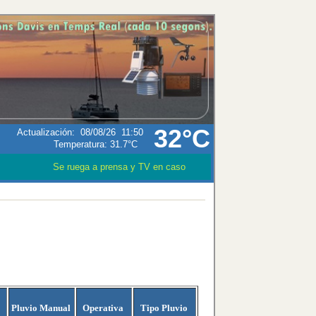
32°C
Actualización
:
08/08/26
11:50
Temperatura:
31.7°C
Se ruega a prensa y TV en caso que utilizen los datos meteorológ
Pluvio Manual
Operativa
Tipo Pluvio