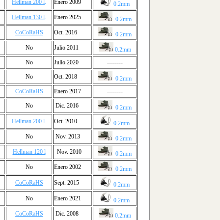
Hellman 200 l
.
Enero 2009
0.2mm
Hellman 130 l
.
Enero 2025
0.2mm
CoCoRaHS
Oct. 2016
0.2mm
No
Julio 2011
0.2mm
No
Julio 2020
--------
No
Oct. 2018
0.2mm
CoCoRaHS
Enero 2017
--------
No
Dic. 2016
0.2mm
Hellman 200 l
.
Oct. 2010
0.2mm
No
Nov. 2013
0.2mm
Hellman 120 l
Nov. 2010
0.2mm
No
Enero 2002
0.2mm
CoCoRaHS
Sept. 2015
0.2mm
No
Enero 2021
0.2mm
CoCoRaHS
Dic. 2008
0.2mm