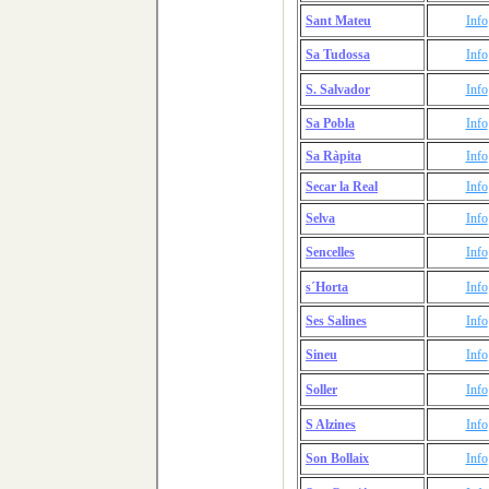
Sant Mateu
Info
Sa Tudossa
Info
S. Salvador
Info
Sa Pobla
Info
Sa Ràpita
Info
Secar la Real
Info
Selva
Info
Sencelles
Info
s´Horta
Info
Ses Salines
Info
Sineu
Info
Soller
Info
S Alzines
Info
Son Bollaix
Info