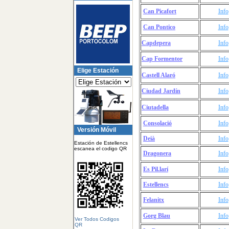
Can Picafort
Info
Can Pontico
Info
Capdepera
Info
Cap Formentor
Info
Elige Estación
Castell Alaró
Info
Ciudad Jardín
Info
Ciutadella
Info
Consolació
Info
Versión Móvil
Deià
Info
Estación de Estellencs
escanea el codigo QR
Dragonera
Info
Es Pil.larí
Info
Estellencs
Info
Felanitx
Info
Gorg Blau
Info
Ver Todos Codigos
QR