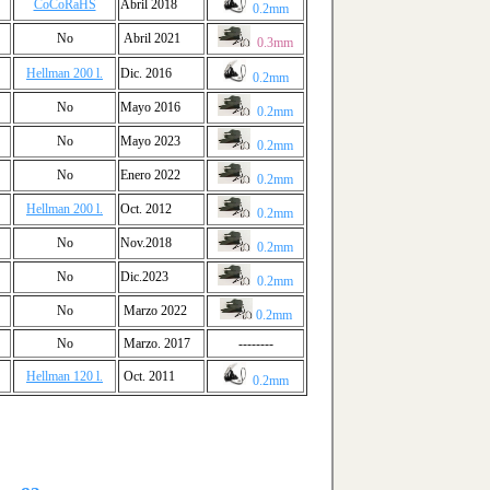
CoCoRaHS
Abril 2018
0.2mm
No
Abril 2021
0.3mm
Hellman 200 l.
Dic. 2016
0.2mm
No
Mayo 2016
0.2mm
No
Mayo 2023
0.2mm
No
Enero 2022
0.2mm
Hellman 200 l.
Oct. 2012
0.2mm
No
Nov.2018
0.2mm
No
Dic.2023
0.2mm
No
Marzo 2022
0.2mm
No
Marzo. 2017
--------
Hellman 120 l.
Oct. 2011
0.2mm