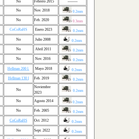
No
Febrero 2015
--------
No
Nov. 2018
0.2mm
No
Feb. 2020
0.3mm
CoCoRaHS
Enero 2023
0.2mm
No
Julio 2008
0.2mm
No
Abril 2011
0.2mm
No
Nov. 2016
0.2mm
Hellman 200 l.
Mayo 2018
0.2mm
Hellman 130 l
Feb. 2019
0.2mm
Noviembre
No
0.2mm
2023
No
Agosto 2014
0.2mm
No
Feb. 2005
0.2mm
CoCoRaHS
Oct. 2012
0.2mm
No
Sept. 2022
0.2mm