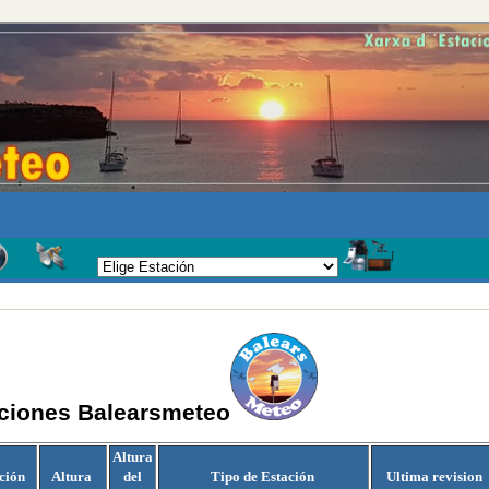
aciones Balearsmeteo
Altura
ción
Altura
del
Tipo de Estación
Ultima revision