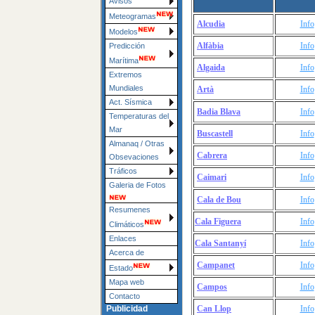
Avisos
Meteogramas
Alcudia
Info
Modelos
Alfàbia
Info
Predicción
Marítima
Algaida
Info
Extremos
Mundiales
Artà
Info
Act. Sísmica
Badia Blava
Info
Temperaturas del
Mar
Buscastell
Info
Almanaq / Otras
Cabrera
Info
Obsevaciones
Tráficos
Caimari
Info
Galeria de Fotos
Cala de Bou
Info
Resumenes
Cala Figuera
Info
Climáticos
Enlaces
Cala Santanyí
Info
Acerca de
Campanet
Info
Estado
Mapa web
Campos
Info
Contacto
Can Llop
Info
Publicidad