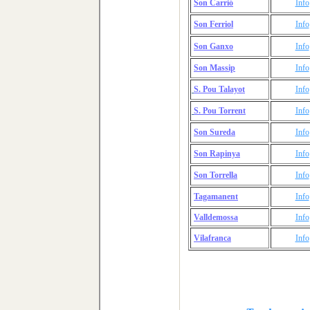
Son Carrió
Info
Son Ferriol
Info
Son Ganxo
Info
Son Massip
Info
S. Pou Talayot
Info
S. Pou Torrent
Info
Son Sureda
Info
Son Rapinya
Info
Son
Torrella
Info
Tagamanent
Info
Valldemossa
Info
Vilafranca
Info