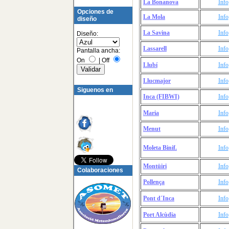
La Bonanova
Info
Opciones de
La Mola
Info
diseño
La Savina
Info
Diseño:
Lassarell
Info
Pantalla ancha:
On
|
Off
Llubí
Info
Llucmajor
Info
Siguenos en
Inca (FIBWI)
Info
Maria
Info
Menut
Info
Moleta Binif.
Info
Montüiri
Info
Colaboraciones
Pollença
Info
Pont d´Inca
Info
Port Alcùdia
Info