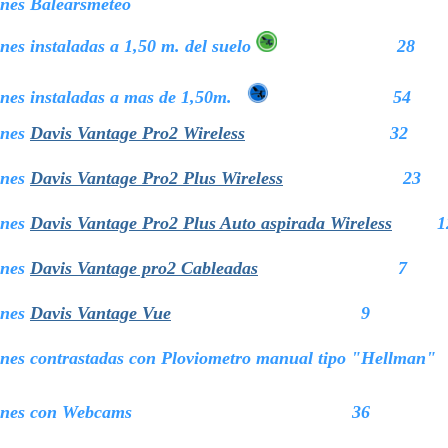
ones Balearsmeteo
ones instaladas a 1,50 m. del suelo
28
iones instaladas a mas de 1,50m.
54
ones
Davis Vantage Pro2 Wireless
32
ones
Davis Vantage Pro2 Plus Wireless
23
ones
Davis Vantage Pro2 Plus Auto aspirada Wireless
1
ones
Davis Vantage pro2 Cableadas
7
ones
Davis Vantage Vue
9
iones contrastadas con Ploviometro manual tipo "Hellman"
 estaciones con Webcams
36