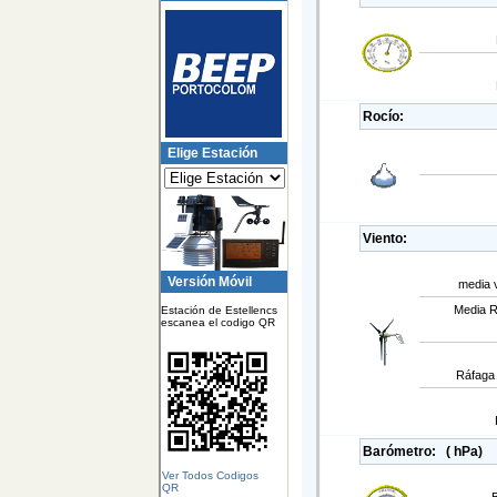
Rocío:
Elige Estación
Viento:
Versión Móvil
media v
Media R
Estación de Estellencs
escanea el codigo QR
Ráfaga 
Barómetro:
( hPa)
Ver Todos Codigos
QR