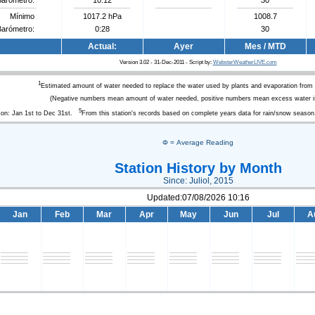
Mínimo
1017.2 hPa
1008.7
Barómetro:
0:28
30
Actual:
Ayer
Mes / MTD
Version 3.02 - 31-Dec-2011 - Script by:
WebsterWeatherLIVE.com
1
Estimated amount of water needed to replace the water used by plants and evaporation from
(Negative numbers mean amount of water needed, positive numbers mean excess water is
5
son: Jan 1st to Dec 31st.
From this station's records based on complete years data for rain/snow season
Φ = Average Reading
Station History by Month
Since: Juliol, 2015
Updated:07/08/2026 10:16
Jan
Feb
Mar
Apr
May
Jun
Jul
A