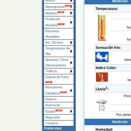
Avisos
Medición:
Meteogramas
Temperatura:
Modelos
Predicción
Marítima
Te
Extremos
Mundiales
Te
Act. Sísmica
Sensación frio:
Temperaturas del
Mar
Sens
Almanaq / Otras
Obsevaciones
Indice Calor:
Tráficos
Galeria de Fotos
In
Resumenes
2
Lluvia
:
Climáticos
Preci
Enlaces
Acerca de
Estado
Por ciento
Mapa web
Medición:
Contacto
Publicidad
Humedad: