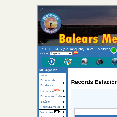
ESTELLENCS (Sa Tanqueta)-145m. - Mallorca
Idioma:
Navegación
Inicio
Records Estació
Estación de
Estellencs
Predicción
Estaciones
Satélite
Radar/Detector
Webcams