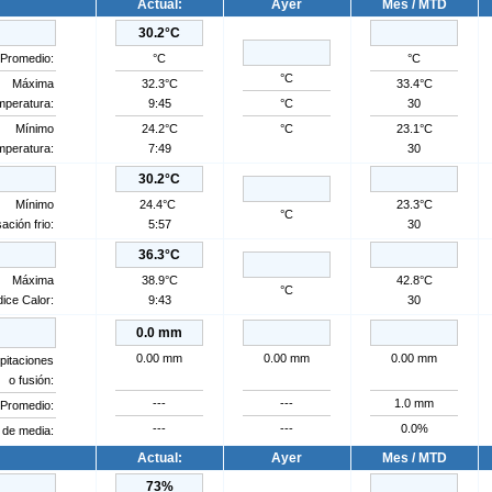
Actual:
Ayer
Mes / MTD
30.2°C
Promedio:
°C
°C
°C
Máxima
32.3°C
33.4°C
mperatura:
9:45
°C
30
Mínimo
24.2°C
°C
23.1°C
mperatura:
7:49
30
30.2°C
Mínimo
24.4°C
23.3°C
°C
ación frio:
5:57
30
36.3°C
Máxima
38.9°C
42.8°C
°C
dice Calor:
9:43
30
0.0 mm
0.00 mm
0.00 mm
0.00 mm
pitaciones
o fusión:
---
---
1.0 mm
Promedio:
---
---
0.0%
 de media:
Actual:
Ayer
Mes / MTD
73
%