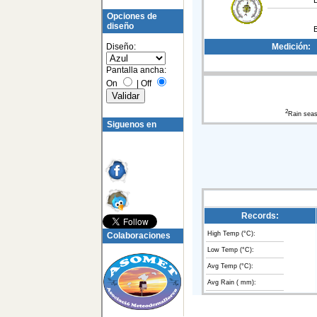
Opciones de
diseño
Diseño:
Medición:
Pantalla ancha:
On
|
Off
2
Rain sea
Siguenos en
Records:
High Temp (°C):
Colaboraciones
Low Temp (°C):
Avg Temp (°C):
Avg Rain ( mm):