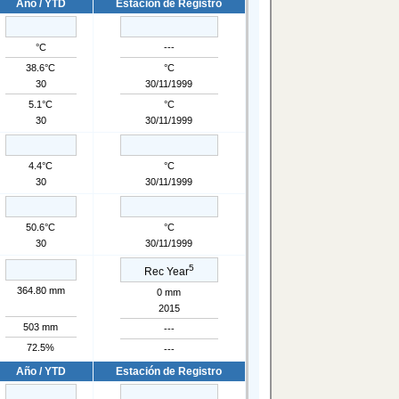
Año / YTD
Estación de Registro
°C
---
38.6°C
°C
30
30/11/1999
5.1°C
°C
30
30/11/1999
4.4°C
°C
30
30/11/1999
50.6°C
°C
30
30/11/1999
5
Rec Year
364.80 mm
0 mm
2015
503 mm
---
72.5%
---
Año / YTD
Estación de Registro