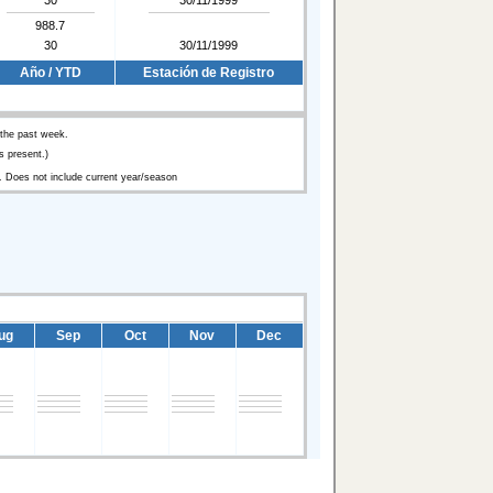
988.7
30
30/11/1999
Año / YTD
Estación de Registro
 the past week.
 present.)
. Does not include current year/season
ug
Sep
Oct
Nov
Dec