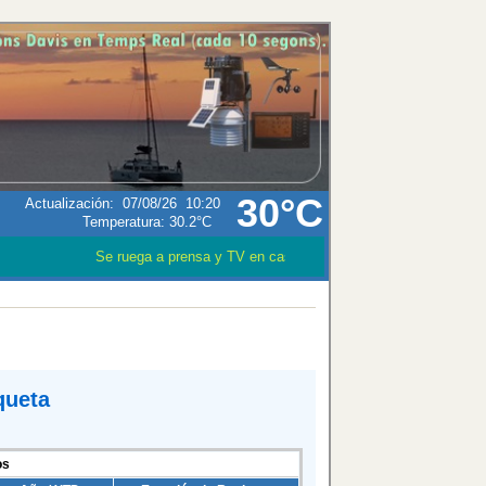
30°C
Actualización
:
07/08/26
10:20
Temperatura:
30.2°C
Se ruega a prensa y TV en caso que utilizen los datos meteor
queta
os