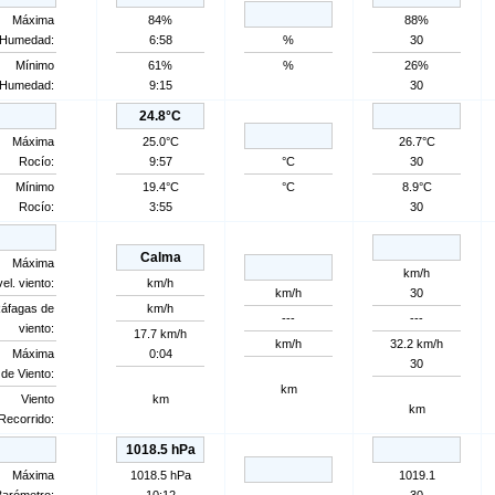
Máxima
84%
88%
Humedad:
6:58
%
30
Mínimo
61%
%
26%
Humedad:
9:15
30
24.8°C
Máxima
25.0°C
26.7°C
Rocío:
9:57
°C
30
Mínimo
19.4°C
°C
8.9°C
Rocío:
3:55
30
Calma
Máxima
km/h
el. viento:
km/h
km/h
30
áfagas de
km/h
---
---
viento:
17.7 km/h
km/h
32.2 km/h
Máxima
0:04
30
de Viento:
km
Viento
km
km
Recorrido:
1018.5 hPa
Máxima
1018.5 hPa
1019.1
Barómetro:
10:12
30