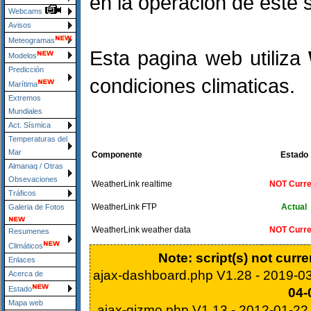
en la operacion de este s
Webcams
Avisos
Meteogramas
Esta pagina web utiliza
Modelos
Predicción
condiciones climaticas.
Marítima
Extremos
Mundiales
Act. Sísmica
Temperaturas del
Mar
Componente
Estado
Almanaq / Otras
Obsevaciones
WeatherLink realtime
NOT Curre
Tráficos
WeatherLink FTP
Actual
Galeria de Fotos
WeatherLink weather data
NOT Curre
Resumenes
Climáticos
Note: script(s) not curr
Enlaces
ajax-dashboard.php V1.28 - 2019-0
Acerca de
Estado
04-
Mapa web
ajax-gizmo.php V1.13 - 2012-01-2