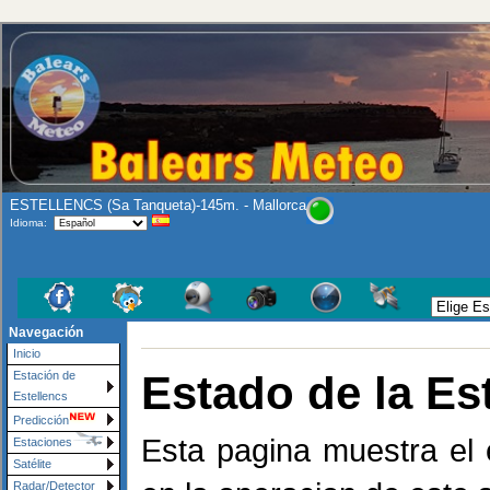
ESTELLENCS (Sa Tanqueta)-145m. - Mallorca
Idioma:
Navegación
Inicio
Estado de la Es
Estación de
Estellencs
Predicción
Esta pagina muestra el e
Estaciones
Satélite
Radar/Detector