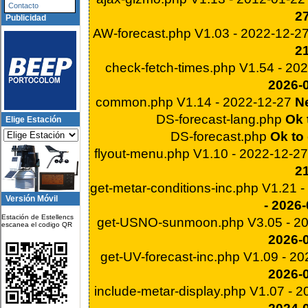
Contacto
2
Publicidad
AW-forecast.php V1.03 - 2022-12-2
2
check-fetch-times.php V1.54 - 20
2026-
common.php V1.14 - 2022-12-27
Ne
DS-forecast-lang.php
Ok 
Elige Estación
DS-forecast.php
Ok to 
flyout-menu.php V1.10 - 2022-12-2
2
get-metar-conditions-inc.php V1.21 
Versión Móvil
- 2026
Estación de Estellencs
get-USNO-sunmoon.php V3.05 - 2
escanea el codigo QR
2026-
get-UV-forecast-inc.php V1.09 - 2
2026-
include-metar-display.php V1.07 - 