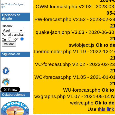
2024-
Ver Todos Codigos
OWM-forecast.php V2.02 - 2023-0
QR
05-
Opciones de
PW-forecast.php V2.52 - 2023-02-2
diseño
2
Diseño:
quake-json.php V3.03 - 2020-06-3
Pantalla ancha:
2
On
|
Off
swfobject.js
Ok to de
thermometer.php V1.19 - 2022-12-2
Siguenos en
2
VC-forecast.php V2.02 - 2023-02-2
2
WC-forecast.php V1.05 - 2021-01-0
2
WU-forecast.php
Ok to
Colaboraciones
wxgraphs.php V1.07 - 2021-05-14
N
wxlive.php
Ok to de
Use
this link