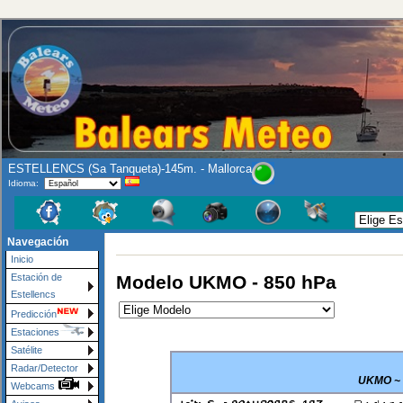
ESTELLENCS (Sa Tanqueta)-145m. - Mallorca
Idioma:
Se ruega a prens
Navegación
Inicio
Modelo UKMO - 850 hPa
Estación de
Estellencs
Predicción
Estaciones
Satélite
Radar/Detector
UKMO ~ 8
Webcams