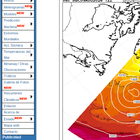
Avisos
Meteogramas
Modelos
Predicción
Marítima
Extremos
Mundiales
Act. Sísmica
Temperaturas del
Mar
Almanaq / Otras
Obsevaciones
Tráficos
Galeria de Fotos
Resumenes
Climáticos
Enlaces
Acerca de
Estado
Mapa web
Contacto
Publicidad