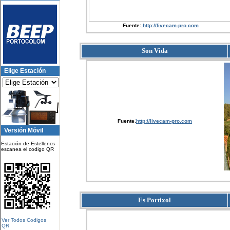
Fuente:
http://livecam-pro.com
Son Vida
Elige Estación
:
Fuente
http://livecam-pro.com
Versión Móvil
Estación de Estellencs
escanea el codigo QR
Es Portixol
Ver Todos Codigos
QR