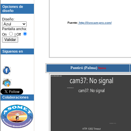
Opciones de
diseño
Diseño:
Fuente:
http://livecam-pro.com/
Pantalla ancha:
On
|
Off
Siguenos en
Puntiró (Palma)
Nueva
Colaboraciones