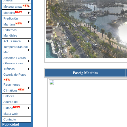
Avisos
Meteogramas
Modelos
Predicción
Marítima
Extremos
Mundiales
Act. Sísmica
Temperaturas del
Mar
Almanaq / Otras
Obsevaciones
Tráficos
Paseig Marítim
Galeria de Fotos
Resumenes
Climáticos
Enlaces
Acerca de
Estado
Mapa web
Contacto
Publicidad