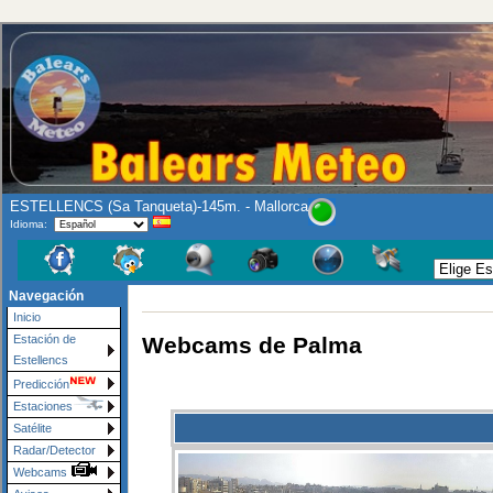
ESTELLENCS (Sa Tanqueta)-145m. - Mallorca
Idioma:
Navegación
Inicio
Webcams de Palma
Estación de
Estellencs
Predicción
Estaciones
Satélite
Radar/Detector
Webcams