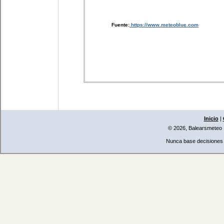
Fuente:
https://www.meteoblue.com
Inicio
|
© 2026, Balearsmeteo
Nunca base decisiones i