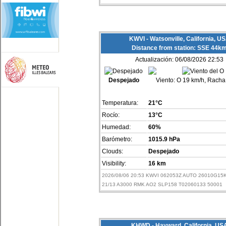
KWVI - Watsonville, California, U
Distance from station: SSE 44k
Actualización: 06/08/2026 22:53
Despejado
Viento:
O 19 km/h, Racha
Temperatura:
21°C
Rocío:
13°C
Humedad:
60%
Barómetro:
1015.9 hPa
Clouds:
Despejado
Visibility:
16 km
2026/08/06 20:53 KWVI 062053Z AUTO 26010G15
21/13 A3000 RMK AO2 SLP158 T02060133 50001
KHWD - Hayward, California, US