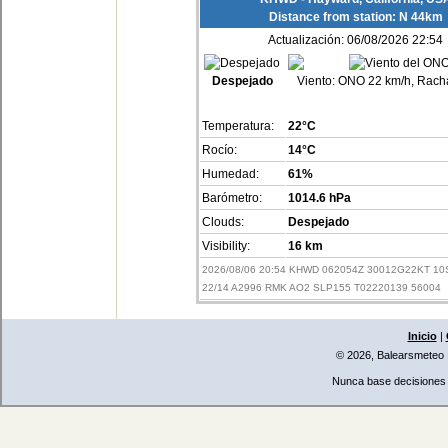
Distance from station: N 44km
Actualización: 06/08/2026 22:54
Despejado
Viento:
ONO 22 km/h, Racha
Temperatura:
22°C
Rocío:
14°C
Humedad:
61%
Barómetro:
1014.6 hPa
Clouds:
Despejado
Visibility:
16 km
2026/08/06 20:54 KHWD 062054Z 30012G22KT 1
22/14 A2996 RMK AO2 SLP155 T02220139 56004
Inicio
|
© 2026, Balearsmeteo
Nunca base decisiones i