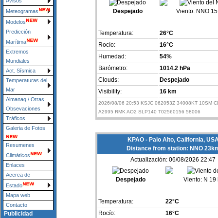
Avisos
Despejado
Viento:
NNO 15
Meteogramas
Modelos
Predicción
Temperatura:
26°C
Marítima
Rocío:
16°C
Extremos
Humedad:
54%
Mundiales
Barómetro:
1014.2 hPa
Act. Sísmica
Clouds:
Despejado
Temperaturas del
Mar
Visibility:
16 km
Almanaq / Otras
2026/08/06 20:53 KSJC 062053Z 34008KT 10SM C
Obsevaciones
A2995 RMK AO2 SLP140 T02560156 58006
Tráficos
Galeria de Fotos
KPAO - Palo Alto, California, US
Resumenes
Distance from station: NNO 23k
Climáticos
Actualización: 06/08/2026 22:47
Enlaces
Acerca de
Despejado
Viento:
N 19
Estado
Mapa web
Temperatura:
22°C
Contacto
Rocío:
16°C
Publicidad