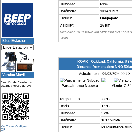
Humedad:
69%
Barómetro:
1014.9 hPa
Clouds:
Despejado
Visibility:
16 km
2026/08/06 20:47 KPAO 062047Z 35010KT 10SM S
A2997
Elige Estación
KOAK - Oakland, California, US
Distance from station: NNO 50k
Actualización: 06/08/2026 22:53
Versión Móvil
Estación de Estellencs
Parcialmente Nuboso
Viento:
O 24
escanea el codigo QR
Temperatura:
22°C
Rocío:
13°C
Humedad:
57%
Barómetro:
1014.9 hPa
Ver Todos Codigos
Clouds:
Parcialmente Nub
QR