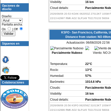
Visibility:
16 km
Opciones de
Cloud details:
Parcialmente Nub
diseño
2026/08/06 20:53 KOAK 062053Z 27013KT 10SM 
Diseño:
22/13 A2997 RMK AO2 SLP149 T02170133 56004
Pantalla ancha:
On
|
Off
KSFO - San Francisco, California, 
Distance from station: NO 49km
Actualización: 06/08/2026 22:56
Siguenos en
Parcialmente Nuboso
Viento:
NO 24
Temperatura:
22°C
Rocío:
13°C
Humedad:
57%
Barómetro:
1014.6 hPa
Colaboraciones
Clouds:
Parcialmente Nub
Visibility:
16 km
Cloud details:
Parcialmente Nub
2026/08/06 20:56 KSFO 062056Z 31013KT 10SM 
22/13 A2996 RMK AO2 SLP145 T02170133 58004