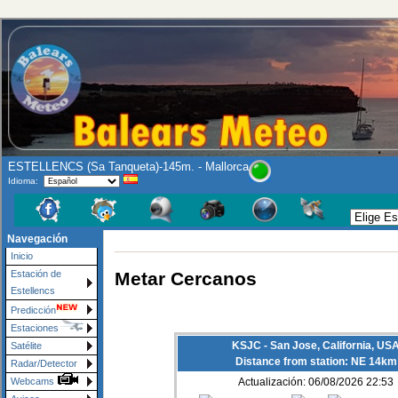
ESTELLENCS (Sa Tanqueta)-145m. - Mallorca
Idioma:
Navegación
Inicio
Metar Cercanos
Estación de
Estellencs
Predicción
Estaciones
KSJC - San Jose, California, US
Satélite
Distance from station: NE 14km
Radar/Detector
Webcams
Actualización: 06/08/2026 22:53