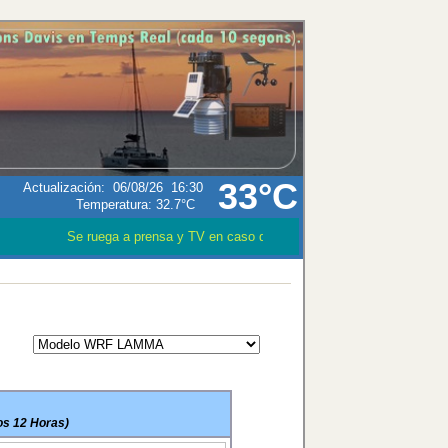
33°C
Actualización
:
06/08/26
16:30
Temperatura:
32.7°C
Se ruega a prensa y TV en caso que utilizen los datos meteoroló
os 12 Horas)