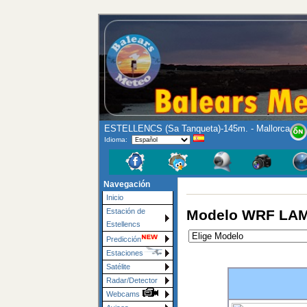
ESTELLENCS (Sa Tanqueta)-145m. - Mallorca
Idioma:
Navegación
Inicio
Modelo WRF LAMM
Estación de
Estellencs
Predicción
Estaciones
Satélite
Radar/Detector
Webcams