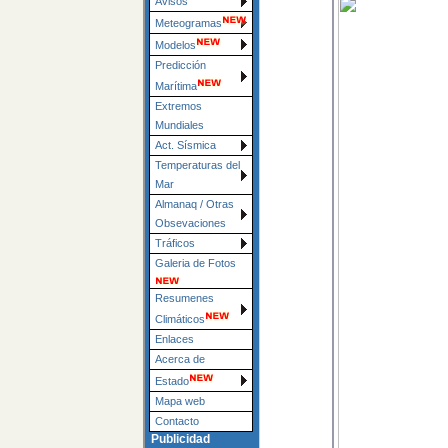
Avisos
Meteogramas
Modelos
Predicción
Marítima
Extremos
Mundiales
Act. Sísmica
Temperaturas del
Mar
Almanaq / Otras
Obsevaciones
Tráficos
Galeria de Fotos
Resumenes
Climáticos
Enlaces
Acerca de
Estado
Mapa web
Contacto
Publicidad