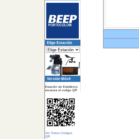
Elige Estación
Versión Móvil
Estación de Estellencs
escanea el codigo QR
Ver Todos Codigos
QR