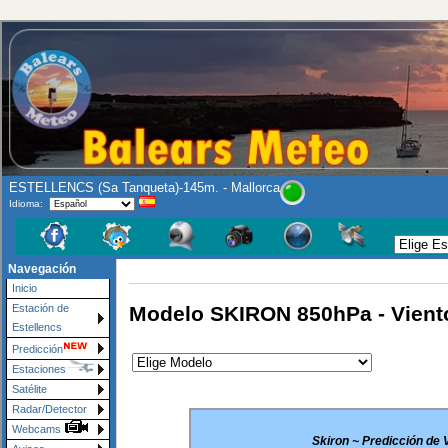
ESTELLENCS (Sa Tanqueta)-145m. - Mallorca
Idioma:
Navegación
Inicio
Modelo SKIRON 850hPa - Vient
Estación de
Estellencs
Predicción
Estaciones
Satélite
Radar/Detector
Webcams
Skiron ~ Predicción de 