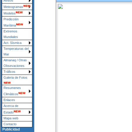
Avisos
Meteogramas
Modelos
Predicción
Marítima
Extremos
Mundiales
Act. Sísmica
Temperaturas del
Mar
Almanaq / Otras
Obsevaciones
Tráficos
Galeria de Fotos
Resumenes
Climáticos
Enlaces
Acerca de
Estado
Mapa web
Contacto
Publicidad