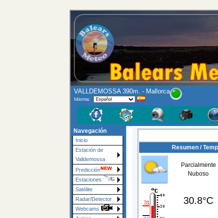
VALLDEMOSSA 390m. - Mallorca
Idioma:
Navegación
Inicio
Resumen / Temp
Estación de
Valldemossa
Parcialmente
Predicción
Nuboso
Estaciones
Satélite
30.8°C
Radar/Detector
Webcams