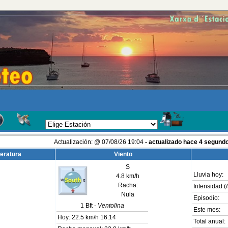
Actualización:
@
07/08/26
19:04
- actualizado hace
5
segund
eratura
Viento
S
Lluvia hoy:
4.8 km/h
Racha:
Intensidad (/
Nula
Episodio:
1
Bft -
Ventolina
Este mes:
Hoy:
22.5 km/h
16:14
Total anual: