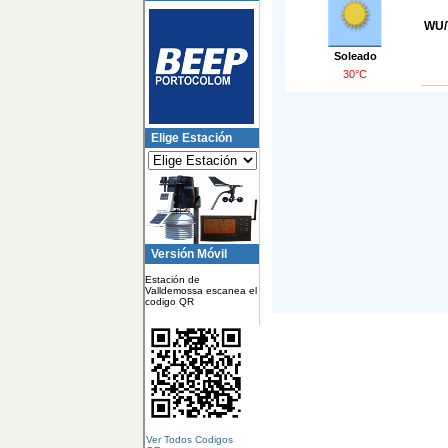
WU/
Soleado
30°C
Elige Estación
Versión Móvil
Estación de
Valldemossa escanea el
codigo QR
Ver Todos Codigos