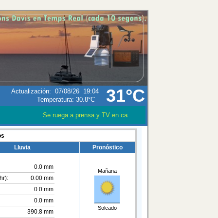
31°C
Actualización
:
07/08/26
19:04
Temperatura:
30.8°C
Se ruega a prensa y TV en caso que utilizen los datos meteor
os
Lluvia
Pronóstico
0.0 mm
Mañana
hr):
0.00 mm
0.0 mm
0.0 mm
Soleado
390.8 mm