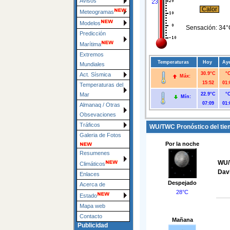
Avisos
Calor
Meteogramas
Modelos
Sensación:
34°
Predicción
Marítima
Extremos
Temperaturas
Hoy
Ay
Mundiales
30.9°C
°
Act. Sísmica
Máx:
15:52
01:
Temperaturas del
22.9°C
°
Mar
Mín:
07:09
01:
Almanaq / Otras
Obsevaciones
Tráficos
WU/TWC Pronóstico del tiem
Galeria de Fotos
Por la noche
Resumenes
WU/
Climáticos
Davi
Enlaces
Despejado
Acerca de
28°C
Estado
Mapa web
Contacto
Mañana
Publicidad