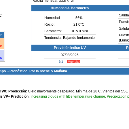
Racha mensual: 33.8 km/h
Humedad & Barómetro
Salida
C
Humedad:
56
%
Puesta
Rocío:
21.0°C
Salida
Barómetro:
1015.0 hPa
er
Puest
Tendencia:
Bajando lentamente
(Luna)
C
00
Previsión índice UV
P
C
07/08/2026
00
9.1
Muy alto
po - Pronóstico: Por la noche & Mañana
TWC Predicción:
Cielo mayormente despejado. Mínima de 28 C. Vientos del SSE 
Increasing clouds with little temperature change. Precipitation 
s VP+ Predicción: