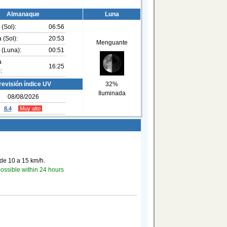
Almanaque
Luna
 (Sol):
06:56
 (Sol):
20:53
Menguante
 (Luna):
00:51
a
16:25
:
revisión índice UV
32%
Iluminada
08/08/2026
8.4
Muy alto
de 10 a 15 km/h.
possible within 24 hours