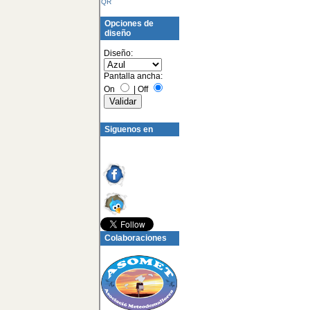
QR
Opciones de
diseño
Diseño:
Pantalla ancha:
On
|
Off
Siguenos en
Colaboraciones