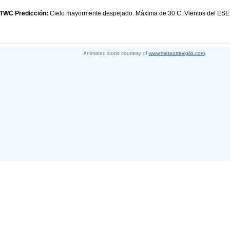
TWC Predicción:
Cielo mayormente despejado. Máxima de 30 C. Vientos del ESE 
Animated icons courtesy of
www.meteotreviglio.com
.