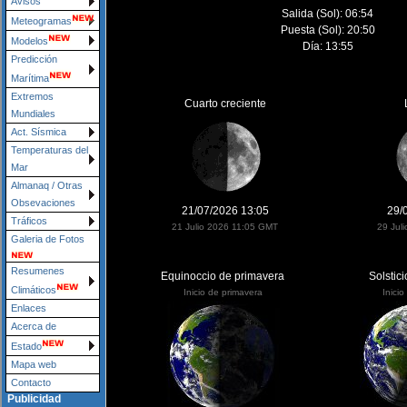
Avisos
Salida (Sol): 06:54
Meteogramas
Puesta (Sol): 20:50
Modelos
Día: 13:55
Predicción
Marítima
Extremos
Cuarto creciente
Mundiales
Act. Sísmica
Temperaturas del
Mar
Almanaq / Otras
Obsevaciones
21/07/2026 13:05
29/
Tráficos
21 Julio 2026 11:05 GMT
29 Jul
Galeria de Fotos
Resumenes
Equinoccio de primavera
Solstic
Climáticos
Inicio de primavera
Inici
Enlaces
Acerca de
Estado
Mapa web
Contacto
Publicidad