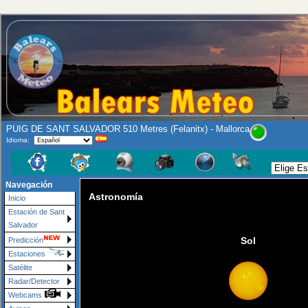
PUIG DE SANT SALVADOR 510 Metres (Felanitx) - Mallorca
Idioma:
Navegación
Astronomía
Inicio
Estación de Sant
Salvador
Sol
Predicción
Estaciones
Satélite
Radar/Detector
Webcams