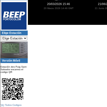
20/03/2026 15:46
21/06/
20 Marzo 2026 14:46 GMT
21 Junio 
Elige Estación
Versión Móvil
Estación des Puig Sant
Salvador escanea el
codigo QR
Ver Todos Codigos