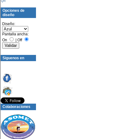
QR
Opciones de
diseño
Diseño:
Pantalla ancha:
On
|
Off
Siguenos en
Colaboraciones