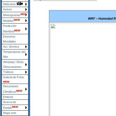
Webcams
Avisos
Meteogramas
WRF ~ Humedad Rel
Modelos
Predicción
Marítima
Extremos
Mundiales
Act. Sísmica
Temperaturas del
Mar
Almanaq / Otras
Obsevaciones
Tráficos
Galeria de Fotos
Resumenes
Climáticos
Enlaces
Acerca de
Estado
Mapa web