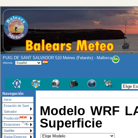
PUIG DE SANT SALVADOR 510 Metres (Felanitx) - Mallorca
Idioma:
Navegación
Inicio
Modelo WRF LA
Estación de Sant
Salvador
Superficie
Predicción
Estaciones
Satélite
Radar/Detector