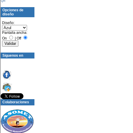
QR
Opciones de
diseño
Diseño:
Pantalla ancha:
On
|
Off
Siguenos en
Colaboraciones