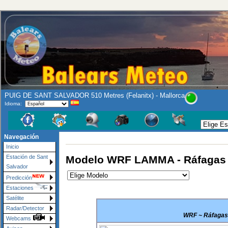
PUIG DE SANT SALVADOR 510 Metres (Felanitx) - Mallorca
Idioma:
Navegación
Inicio
Modelo WRF LAMMA - Ráfagas d
Estación de Sant
Salvador
Predicción
Estaciones
Satélite
Radar/Detector
WRF ~ Ráfagas 
Webcams