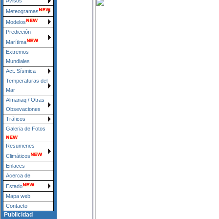
Avisos
Meteogramas
Modelos
Predicción
Marítima
Extremos
Mundiales
Act. Sísmica
Temperaturas del
Mar
Almanaq / Otras
Obsevaciones
Tráficos
Galeria de Fotos
Resumenes
Climáticos
Enlaces
Acerca de
Estado
Mapa web
Contacto
Publicidad