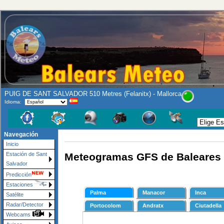
PUIG DE SANT SALVADOR 510 Metres (Felanitx) - Mallorca
Idioma:
Navegación
Inicio
Meteogramas GFS de Baleares
Estación de Sant
Salvador
Predicción
Estaciones
Satélite
Radar/Detector
Webcams