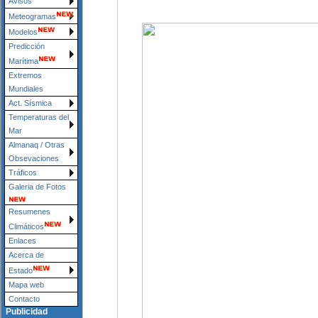
Avisos
Meteogramas
Modelos
Predicción
Marítima
Extremos
Mundiales
Act. Sísmica
Temperaturas del
Mar
Almanaq / Otras
Obsevaciones
Tráficos
Galeria de Fotos
Resumenes
Climáticos
Enlaces
Acerca de
Estado
Mapa web
Contacto
Publicidad