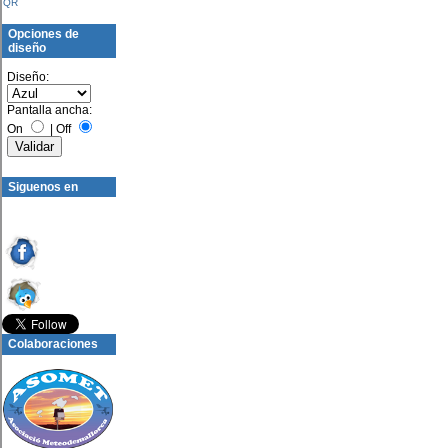
QR
Opciones de
diseño
Diseño:
Pantalla ancha:
On
|
Off
Siguenos en
Colaboraciones