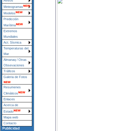
Avisos
Meteogramas
Modelos
Predicción
Marítima
Extremos
Mundiales
Act. Sísmica
Temperaturas del
Mar
Almanaq / Otras
Obsevaciones
Tráficos
Galeria de Fotos
Resumenes
Climáticos
Enlaces
Acerca de
Estado
Mapa web
Contacto
Publicidad