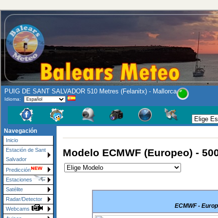
PUIG DE SANT SALVADOR 510 Metres (Felanitx) - Mallorca
Idioma:
Navegación
Inicio
Modelo ECMWF (Europeo) - 50
Estación de Sant
Salvador
Predicción
Estaciones
Satélite
Radar/Detector
ECMWF - Europe
Webcams