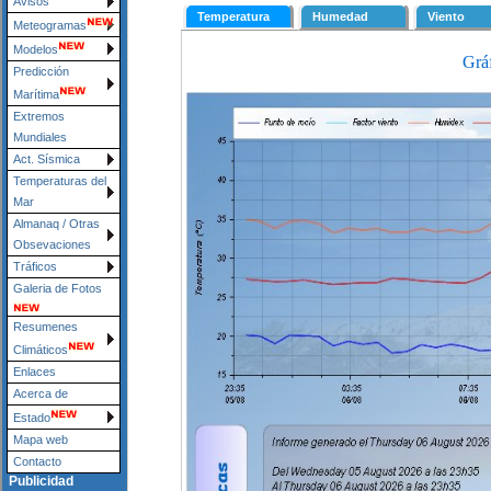
Avisos
Meteogramas
Modelos
Predicción
Marítima
Extremos
Mundiales
Act. Sísmica
Temperaturas del
Mar
Almanaq / Otras
Obsevaciones
Tráficos
Galeria de Fotos
Resumenes
Climáticos
Enlaces
Acerca de
Estado
Mapa web
Contacto
Publicidad