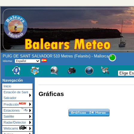
PUIG DE SANT SALVADOR 510 Metres (Felanitx) - Mallorca
Idioma:
Navegación
Inicio
Gráficas
Estación de Sant
Salvador
Predicción
Estaciones
Satélite
Radar/Detector
Webcams