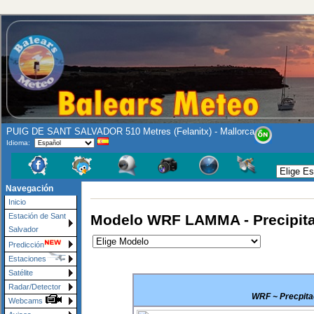
PUIG DE SANT SALVADOR 510 Metres (Felanitx) - Mallorca
Idioma:
Navegación
Inicio
Modelo WRF LAMMA - Precipita
Estación de Sant
Salvador
Predicción
Estaciones
Satélite
Radar/Detector
WRF ~ Precpitac
Webcams