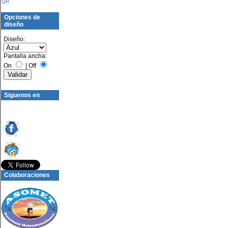
QR
Opciones de
diseño
Diseño:
Pantalla ancha:
On
|
Off
Siguenos en
Colaboraciones