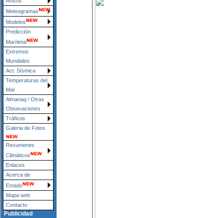
Avisos
Meteogramas
Modelos
Predicción
Marítima
Extremos
Mundiales
Act. Sísmica
Temperaturas del
Mar
Almanaq / Otras
Obsevaciones
Tráficos
Galeria de Fotos
Resumenes
Climáticos
Enlaces
Acerca de
Estado
Mapa web
Contacto
Publicidad