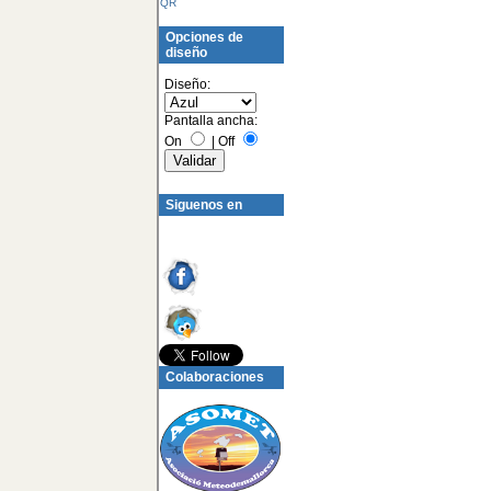
QR
Opciones de
diseño
Diseño:
Pantalla ancha:
On
|
Off
Siguenos en
Colaboraciones