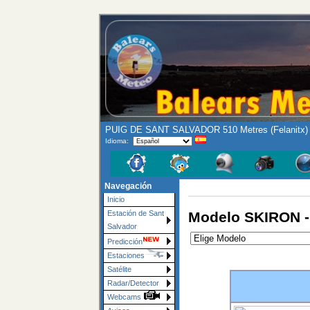
PUIG DE SANT SALVADOR 510 Metres (Felanitx) -
Idioma:
Navegación
Inicio
Modelo SKIRON - 
Estación de Sant
Salvador
Predicción
Estaciones
Satélite
Radar/Detector
Webcams