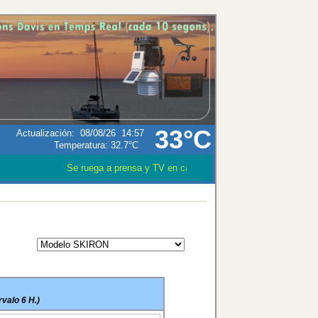
33°C
Actualización
:
08/08/26
14:57
Temperatura:
32.7°C
Se ruega a prensa y TV en caso que utilizen los datos meteo
valo 6 H.)