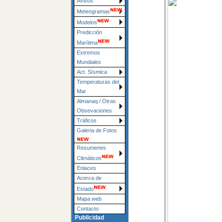
Avisos
Meteogramas
Modelos
Predicción
Marítima
Extremos
Mundiales
Act. Sísmica
Temperaturas del
Mar
Almanaq / Otras
Obsevaciones
Tráficos
Galeria de Fotos
Resumenes
Climáticos
Enlaces
Acerca de
Estado
Mapa web
Contacto
Publicidad