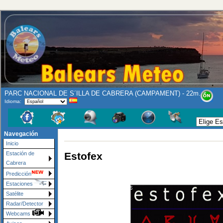
PARC NACIONAL DE S´ILLA DE CABRERA (CAMPAMENT) - 22m.
Idioma:
Navegación
Inicio
Estofex
Estación de
Cabrera
Predicción
Estaciones
Satélite
Radar/Detector
Webcams