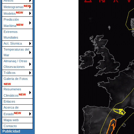
Avisos
Meteogramas
Modelos
Predicción
Marítima
Extremos
Mundiales
Act. Sísmica
Temperaturas del
Mar
Almanaq / Otras
Obsevaciones
Tráficos
Galeria de Fotos
Resumenes
Climáticos
Enlaces
Acerca de
Estado
Mapa web
Contacto
Publicidad