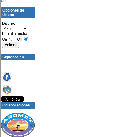
QR
Opciones de
diseño
Diseño:
Pantalla ancha:
On
|
Off
Siguenos en
Colaboraciones