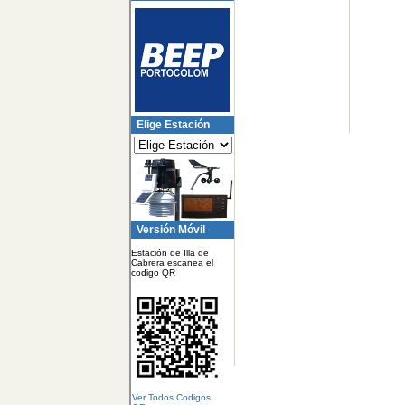
Elige Estación
Versión Móvil
Estación de Illa de
Cabrera escanea el
codigo QR
Ver Todos Codigos