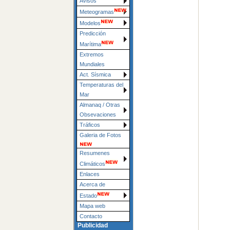
Avisos
Meteogramas
Modelos
Predicción
Marítima
Extremos
Mundiales
Act. Sísmica
Temperaturas del
Mar
Almanaq / Otras
Obsevaciones
Tráficos
Galeria de Fotos
Resumenes
Climáticos
Enlaces
Acerca de
Estado
Mapa web
Contacto
Publicidad