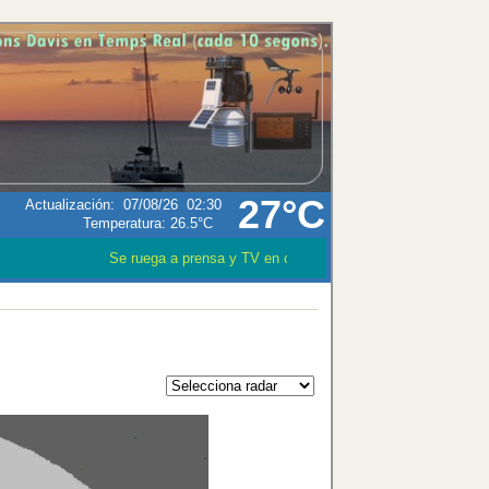
27°C
Actualización
:
07/08/26
02:30
Temperatura:
26.5°C
Se ruega a prensa y TV en caso que utilizen los datos mete