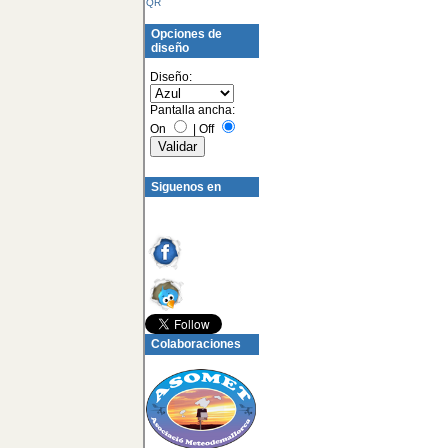
QR
Opciones de
diseño
Diseño:
Pantalla ancha:
On
|
Off
Siguenos en
Colaboraciones