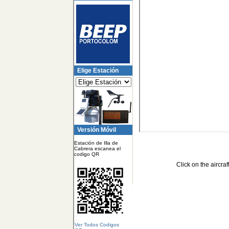
Elige Estación
Versión Móvil
Estación de Illa de
Cabrera escanea el
codigo QR
Click on the aircraf
Ver Todos Codigos