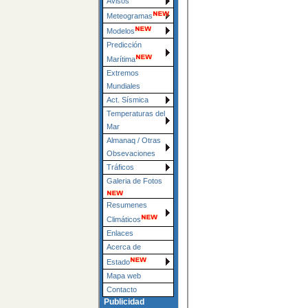
Avisos
Meteogramas
Modelos
Predicción
Marítima
Extremos
Mundiales
Act. Sísmica
Temperaturas del
Mar
Almanaq / Otras
Obsevaciones
Tráficos
Galeria de Fotos
Resumenes
Climáticos
Enlaces
Acerca de
Estado
Mapa web
Contacto
Publicidad