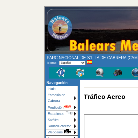
PARC NACIONAL DE S´ILLA DE CABRERA (CAM
Idioma:
Navegación
Inicio
Tráfico Aereo
Estación de
Cabrera
Predicción
Estaciones
Satélite
Radar/Detector
Webcams