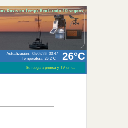
26°C
Actualización
:
08/08/26
00:47
Temperatura:
26.2°C
Se ruega a prensa y TV en caso que utilizen los datos meteo