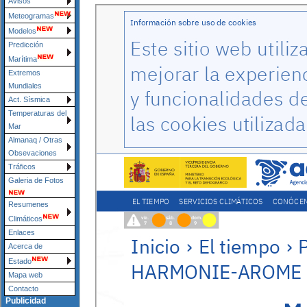
Avisos
Meteogramas
Modelos
Predicción
Marítima
Extremos
Mundiales
Act. Sísmica
Temperaturas del
Mar
Almanaq / Otras
Obsevaciones
Tráficos
Galeria de Fotos
Resumenes
Climáticos
Enlaces
Acerca de
Estado
Mapa web
Contacto
Publicidad