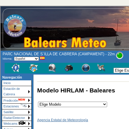
PARC NACIONAL DE S´ILLA DE CABRERA (CAMPAMENT) - 22m.
Idioma:
Navegación
Inicio
Modelo HIRLAM - Baleares
Estación de
Cabrera
Predicción
Estaciones
Satélite
Radar/Detector
Agencia Estatal de Meteorología
Webcams