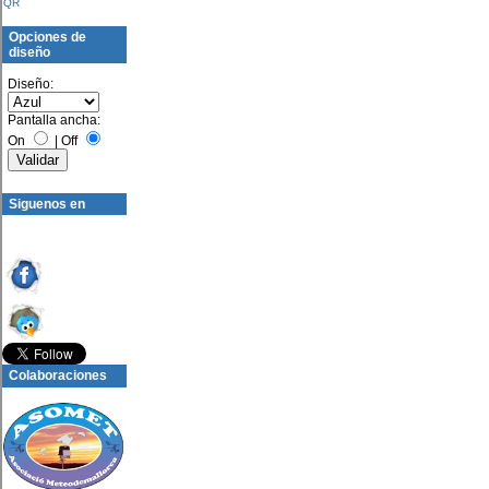
QR
Opciones de
diseño
Diseño:
Pantalla ancha:
On
|
Off
Siguenos en
Colaboraciones