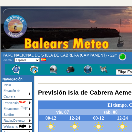
PARC NACIONAL DE S´ILLA DE CABRERA (CAMPAMENT) - 22m.
Idioma:
Navegación
Inicio
Previsión Isla de Cabrera Aeme
Estación de
Cabrera
Predicción
Estaciones
Satélite
Radar/Detector
Webcams