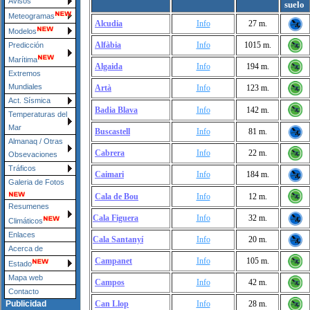
Avisos
suelo
Meteogramas
Alcudia
Info
27 m.
Modelos
Alfàbia
Info
1015 m.
Predicción
Marítima
Algaida
Info
194 m.
Extremos
Mundiales
Artà
Info
123 m.
Act. Sísmica
Badia Blava
Info
142 m.
Temperaturas del
Mar
Buscastell
Info
81 m.
Almanaq / Otras
Cabrera
Info
22 m.
Obsevaciones
Tráficos
Caimari
Info
184 m.
Galeria de Fotos
Cala de Bou
Info
12 m.
Resumenes
Cala Figuera
Info
32 m.
Climáticos
Enlaces
Cala Santanyí
Info
20 m.
Acerca de
Campanet
Info
105 m.
Estado
Mapa web
Campos
Info
42 m.
Contacto
Can Llop
Info
28 m.
Publicidad