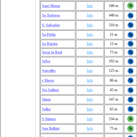
Sant Mateu
Info
180 m.
Sa Tudossa
Info
440 m.
S. Salvador
Info
510 m.
Sa Pobla
Info
21 m.
Sa Ràpita
Info
12 m.
Secar la Real
Info
75 m.
Selva
Info
192 m.
Sencelles
Info
125 m.
s´Horta
Info
86 m.
Ses Salines
Info
45 m.
Sineu
Info
147 m.
Soller
Info
65 m.
S Alzines
Info
534 m.
Son Bollaix
Info
75 m.