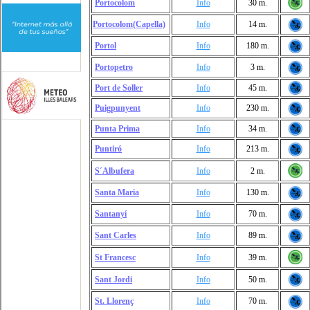
Portocolom
Info
30 m.
Portocolom(Capella)
Info
14 m.
Portol
Info
180 m.
Portopetro
Info
3 m.
Port de Soller
Info
45 m.
Puigpunyent
Info
230 m.
Punta Prima
Info
34 m.
Puntiró
Info
213 m.
S´Albufera
Info
2 m.
Santa Maria
Info
130 m.
Santanyí
Info
70 m.
Sant Carles
Info
89 m.
St Francesc
Info
39 m.
Sant Jordi
Info
50 m.
St. Llorenç
Info
70 m.