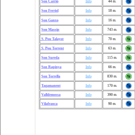
Son Carrió
Info
44 m.
Son Ferriol
Info
18 m.
Son Ganxo
Info
16 m.
Son Massip
Info
743 m.
S. Pou Talayot
Info
70 m.
S. Pou Torrent
Info
63 m.
Son Sureda
Info
115 m.
Son Rapinya
Info
66 m.
Son
Torrella
Info
830 m.
Tagamanent
Info
170 m.
Valldemossa
Info
390 m.
Vilafranca
Info
90 m.