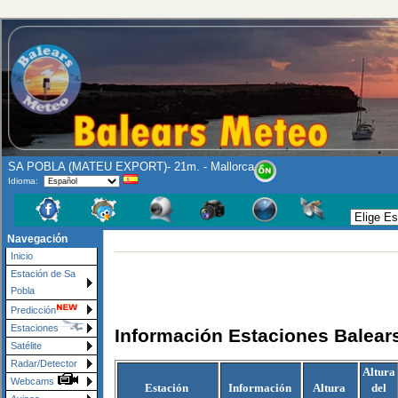
SA POBLA (MATEU EXPORT)- 21m. - Mallorca
Idioma:
Navegación
Inicio
Estación de Sa
Pobla
Predicción
Estaciones
Información Estaciones Balea
Satélite
Radar/Detector
Altura
Webcams
Estación
Información
Altura
del