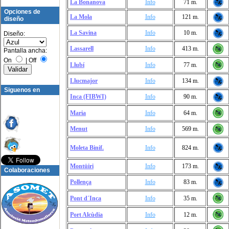
La Bonanova
Info
71 m.
Opciones de
La Mola
Info
121 m.
diseño
La Savina
Info
10 m.
Diseño:
Lassarell
Info
413 m.
Pantalla ancha:
On
|
Off
Llubí
Info
77 m.
Llucmajor
Info
134 m.
Siguenos en
Inca (FIBWI)
Info
90 m.
Maria
Info
64 m.
Menut
Info
569 m.
Moleta Binif.
Info
824 m.
Montüiri
Info
173 m.
Colaboraciones
Pollença
Info
83 m.
Pont d´Inca
Info
35 m.
Port Alcùdia
Info
12 m.