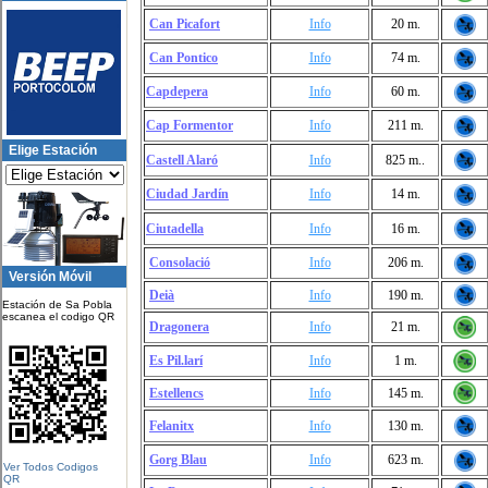
Can Picafort
Info
20 m.
Can Pontico
Info
74 m.
Capdepera
Info
60 m.
Cap Formentor
Info
211 m.
Elige Estación
Castell Alaró
Info
825 m..
Ciudad Jardín
Info
14 m.
Ciutadella
Info
16 m.
Consolació
Info
206 m.
Versión Móvil
Deià
Info
190 m.
Estación de Sa Pobla
escanea el codigo QR
Dragonera
Info
21 m.
Es Pil.larí
Info
1 m.
Estellencs
Info
145 m.
Felanitx
Info
130 m.
Gorg Blau
Info
623 m.
Ver Todos Codigos
QR