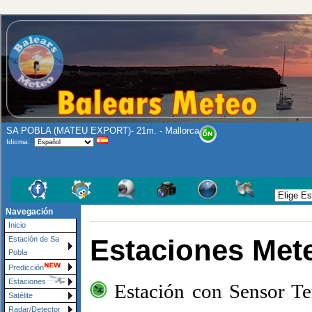
SA POBLA (MATEU EXPORT)- 21m. - Mallorca
Idioma:
Se ruega a prensa y TV e
Navegación
Inicio
Estaciones Met
Estación de Sa
Pobla
Predicción
Estaciones
Estación con Sensor T
Satélite
Radar/Detector