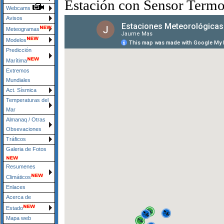
Estación con Sensor Termo
Webcams
Avisos
Meteogramas
Modelos
Predicción
Marítima
Extremos
Mundiales
Act. Sísmica
Temperaturas del
Mar
Almanaq / Otras
Obsevaciones
Tráficos
Galeria de Fotos
Resumenes
Climáticos
Enlaces
Acerca de
Estado
Mapa web