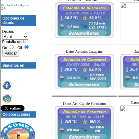
Datos Act. Buscastell
Dat
Ver Todos Codigos
QR
Opciones de
diseño
Diseño:
Pantalla ancha:
On
|
Off
Datos Actuales Campanet
Dat
Siguenos en
Datos
Datos Act. Cap de Formentor
Colaboraciones