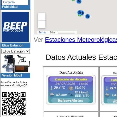
Contacto
Publicidad
Ver
Estaciones Meteorológica
Elige Estación
Datos Actuales Estac
Datos Act. Alcúdia
Dat
Versión Móvil
Estación de Sa Pobla
escanea el codigo QR