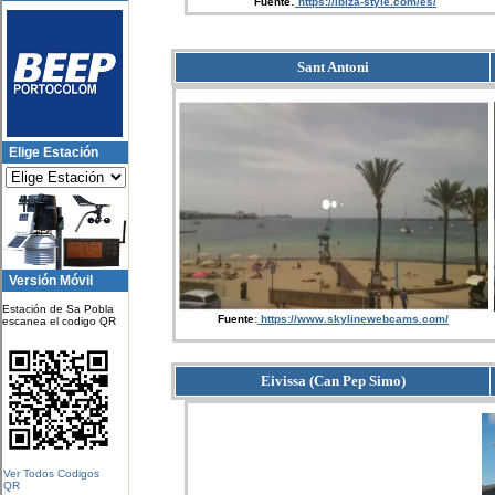
:
Fuente
https://ibiza-style.com/es/
Sant Antoni
Elige Estación
Versión Móvil
Estación de Sa Pobla
Fuente
:
https://www.skylinewebcams.com/
escanea el codigo QR
Eivissa (Can Pep Simo)
Ver Todos Codigos
QR