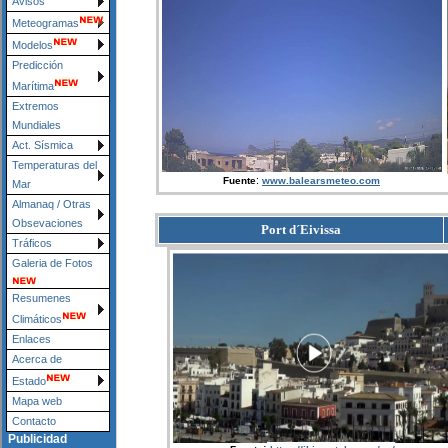
Avisos
Meteogramas
Modelos
Predicción
Marítima
Extremos
Mundiales
Act. Sísmica
Temperaturas del
:
Fuente
www.balearsmeteo.com
Mar
Almanaq / Otras
Obsevaciones
Port d´Eivissa
Tráficos
Galeria de Fotos
Resumenes
Climáticos
Enlaces
Acerca de
Estado
Mapa web
Contacto
Publicidad