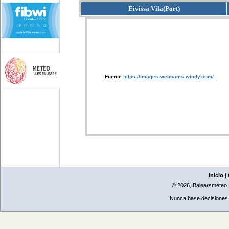
Eivissa Vila(Port)
Fuente:
https://images-webcams.windy.com/
Inicio
|
© 2026, Balearsmeteo
Nunca base decisiones i