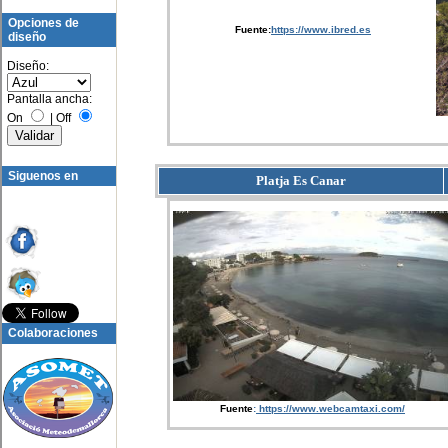
Opciones de
Fuente:
https://www.ibred.es
diseño
Diseño:
Pantalla ancha:
On
|
Off
Siguenos en
Platja Es Canar
Colaboraciones
Fuente
:
https://www.webcamtaxi.com/