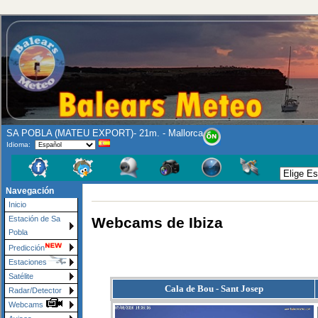
SA POBLA (MATEU EXPORT)- 21m. - Mallorca
Idioma:
Navegación
Inicio
Webcams de Ibiza
Estación de Sa
Pobla
Predicción
Estaciones
Satélite
Cala de Bou - Sant Josep
Radar/Detector
Webcams