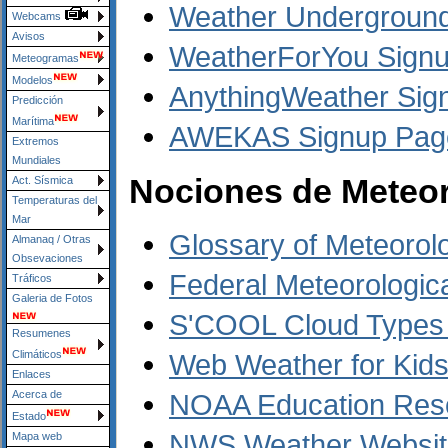
Weather Underground
Webcams
Avisos
WeatherForYou Sign
Meteogramas
Modelos
AnythingWeather Sig
Predicción
Marítima
AWEKAS Signup Pag
Extremos
Mundiales
Nociones de Meteor
Act. Sísmica
Temperaturas del
Mar
Glossary of Meteorol
Almanaq / Otras
Obsevaciones
Federal Meteorologic
Tráficos
Galeria de Fotos
S'COOL Cloud Types A
Resumenes
Web Weather for Kid
Climáticos
Enlaces
NOAA Education Res
Acerca de
Estado
NWS Weather Website
Mapa web