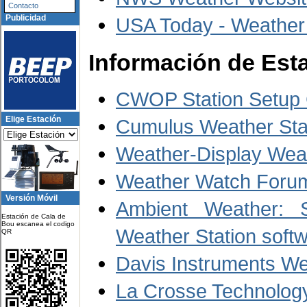
Contacto
Publicidad
USA Today - Weather
Información de Est
CWOP Station Setup
Elige Estación
Cumulus Weather Stat
Weather-Display Weat
Weather Watch Forum
Versión Móvil
Ambient Weather: S
Estación de Cala de
Bou escanea el codigo
Weather Station soft
QR
Davis Instruments We
La Crosse Technolog