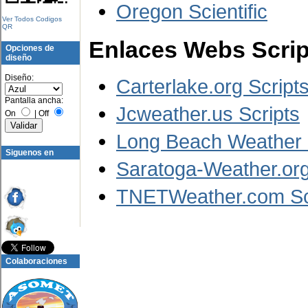
Oregon Scientific
Ver Todos Codigos
QR
Enlaces Webs Scri
Opciones de
diseño
Diseño:
Carterlake.org Script
Pantalla ancha:
Jcweather.us Scripts
On
|
Off
Long Beach Weather 
Siguenos en
Saratoga-Weather.org
TNETWeather.com Sc
Colaboraciones