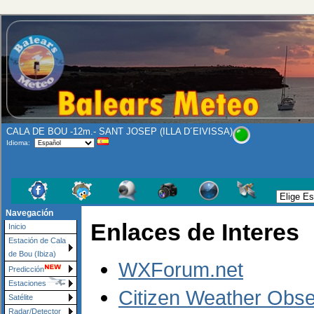
CALA DE BOU -12m.- SANT JOSEP (ILLA D´EIVISSA)
Idioma:
Navegación
Enlaces de Interes
Inicio
Estación de Cala
de Bou (Ibiza)
WXForum.net
Predicción
Estaciones
Citizen Weather Obs
Satélite
Radar/Detector