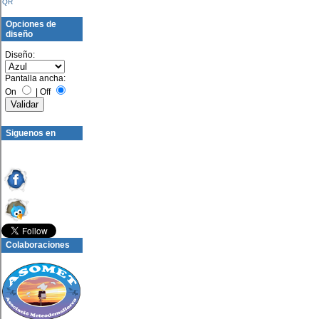
QR
Opciones de
diseño
Diseño:
Pantalla ancha:
On
|
Off
Siguenos en
Colaboraciones