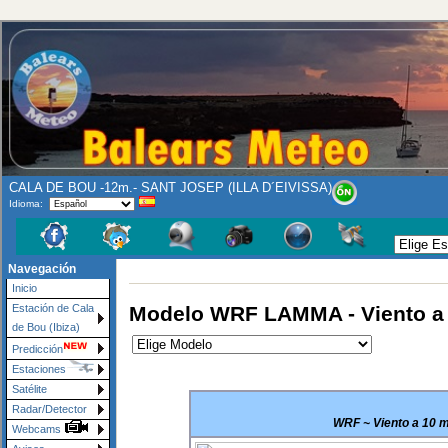
CALA DE BOU -12m.- SANT JOSEP (ILLA D´EIVISSA)
Idioma:
Navegación
Inicio
Modelo WRF LAMMA - Viento a
Estación de Cala
de Bou (Ibiza)
Predicción
Estaciones
Satélite
Radar/Detector
WRF ~ Viento a 10 m
Webcams