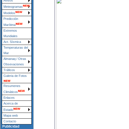
Avisos
Meteogramas
Modelos
Predicción
Marítima
Extremos
Mundiales
Act. Sísmica
Temperaturas del
Mar
Almanaq / Otras
Obsevaciones
Tráficos
Galeria de Fotos
Resumenes
Climáticos
Enlaces
Acerca de
Estado
Mapa web
Contacto
Publicidad