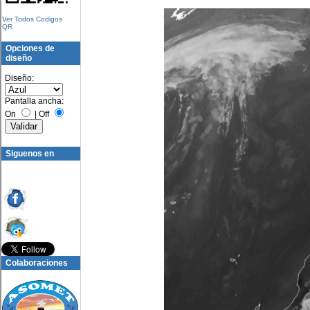
Ver Todos Codigos
QR
Opciones de
diseño
Diseño:
Pantalla ancha:
On
|
Off
Siguenos en
Colaboraciones