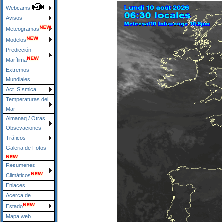
Webcams
Avisos
Meteogramas
Modelos
Predicción
Marítima
Extremos
Mundiales
Act. Sísmica
Temperaturas del
Mar
Almanaq / Otras
Obsevaciones
Tráficos
Galeria de Fotos
Resumenes
Climáticos
Enlaces
Acerca de
Estado
Mapa web