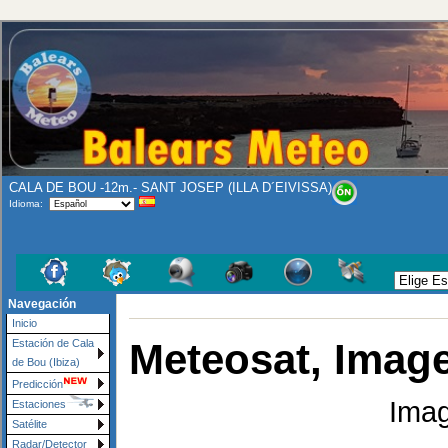
CALA DE BOU -12m.- SANT JOSEP (ILLA D´EIVISSA)
Idioma:
Navegación
Inicio
Meteosat, Image
Estación de Cala
de Bou (Ibiza)
Predicción
Imag
Estaciones
Satélite
Radar/Detector