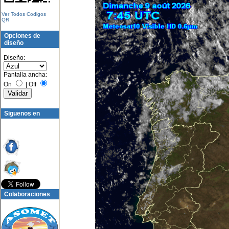
Ver Todos Codigos
QR
Opciones de
diseño
Diseño:
Pantalla ancha:
On
|
Off
Siguenos en
Colaboraciones