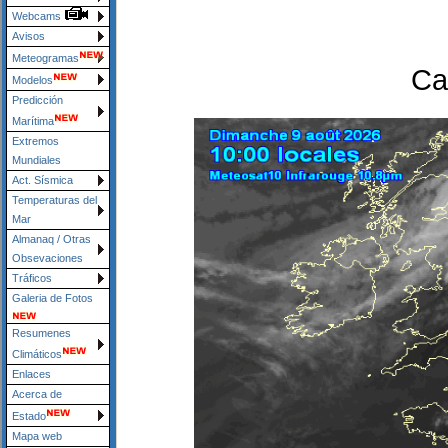
Webcams
Avisos
Meteogramas
Ca
Modelos
Predicción
Marítima
Extremos
Mundiales
Act. Sísmica
Temperaturas del
Mar
Almanaq / Otras
Obsevaciones
Tráficos
Galeria de Fotos
Resumenes
Climáticos
Enlaces
Acerca de
Estado
Mapa web