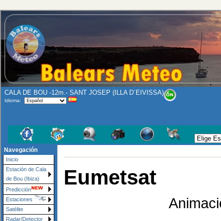
CALA DE BOU -12m.- SANT JOSEP (ILLA D´EIVISSA)
Idioma:
Navegación
Inicio
Eumetsat
Estación de Cala
de Bou (Ibiza)
Predicción
Animaci
Estaciones
Satélite
Radar/Detector