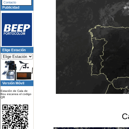
Contacto
Publicidad
Elige Estación
Versión Móvil
Estación de Cala de
Bou escanea el codigo
QR
C