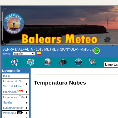
SERRA D´ALFÀBIA - 1015 METRES (BUNYOLA)- Mallorca
Idioma:
Navegación
Inicio
Temperatura Nubes
Estación de Sa
Serra d´Alfàbia
Predicción
Estaciones
Satélite
Radar/Detector
Webcams