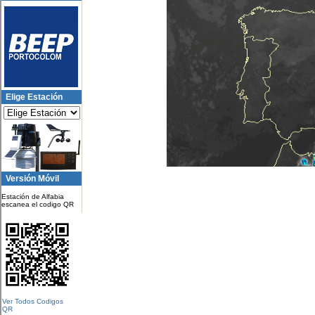
Elige Estación
Versión Móvil
Estación de Alfabia
escanea el codigo QR
Ver Todos Codigos
QR