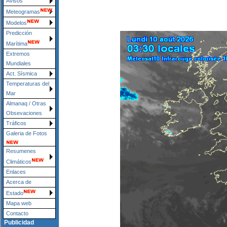
Avisos
Meteogramas
Modelos
Predicción
Marítima
Extremos
Mundiales
Act. Sísmica
Temperaturas del
Mar
Almanaq / Otras
Obsevaciones
Tráficos
Galeria de Fotos
Resumenes
Climáticos
Enlaces
Acerca de
Estado
Mapa web
Contacto
Publicidad