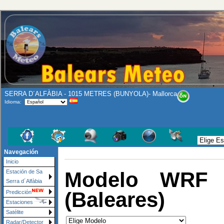
SERRA D´ALFÀBIA - 1015 METRES (BUNYOLA)- Mallorca
Idioma:
Navegación
Inicio
Modelo WRF 
Estación de Sa
Serra d´Alfàbia
(Baleares)
Predicción
Estaciones
Satélite
Radar/Detector