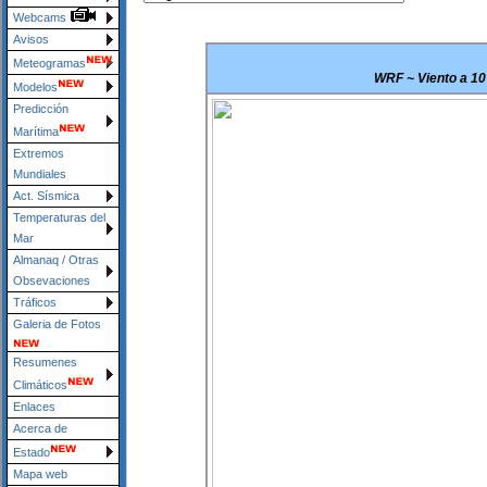
Webcams
Avisos
Meteogramas
WRF ~ Viento a 10 
Modelos
Predicción
Marítima
Extremos
Mundiales
Act. Sísmica
Temperaturas del
Mar
Almanaq / Otras
Obsevaciones
Tráficos
Galeria de Fotos
Resumenes
Climáticos
Enlaces
Acerca de
Estado
Mapa web