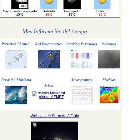
Mayormente despejado
Soleado
Despejado
Soleado
25°C
36°C
25°C
36°C
Mas Información del tiempo
Previsión "Aemet"
Red Balearsmeteo
Ranking Estaciones
Webcams
Previsión Marítima
Meteogramas
Modelos
Avisos
Webcam de Serra de Alfàbia