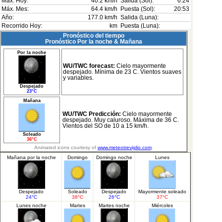
Máx. Hoy:
40.2 km/h
Salida (Sol):
6:24
Máx. Mes:
64.4 km/h
Puesta (Sol):
20:53
Año:
177.0 km/h
Salida (Luna):
Recorrido Hoy:
km
Puesta (Luna):
Pronóstico del tiempo
Pronóstico Por la noche & Mañana
Por la noche
WU/TWC forecast:
Cielo mayormente
despejado. Mínima de 23 C. Vientos suaves
y variables.
Despejado
23°C
Mañana
WU/TWC Predicción:
Cielo mayormente
despejado. Muy caluroso. Máxima de 36 C.
Vientos del SO de 10 a 15 km/h.
Soleado
36°C
Animated icons courtesy of
www.meteotreviglio.com
.
Mañana por la noche
Domingo
Domingo noche
Lunes
Despejado
Soleado
Despejado
Mayormente soleado
24°C
38°C
26°C
37°C
Lunes noche
Martes
Martes noche
Miércoles