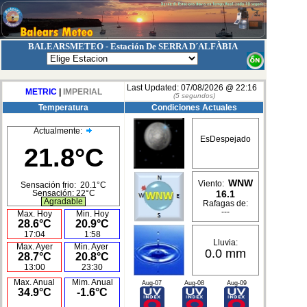
BALEARSMETEO - Estación De SERRA D´ALFÀBIA
Last Updated:
07/08/2026 @ 22:16
METRIC
|
IMPERIAL
(
5
segundos)
Temperatura
Condiciones Actuales
Actualmente:
EsDespejado
21.8°C
WNW
Viento:
Sensación frio:
20.1°C
16.1
Sensación:
22°C
Agradable
Rafagas de:
---
Max. Hoy
Min. Hoy
28.6°C
20.9°C
17:04
1:58
Lluvia:
Max. Ayer
Min. Ayer
0.0 mm
28.7°C
20.8°C
13:00
23:30
Max. Anual
Mim. Anual
Aug-07
Aug-08
Aug-09
34.9°C
-1.6°C