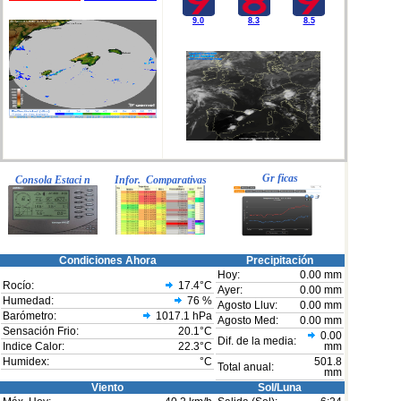
9.0
8.3
8.5
Gr ficas
Consola Estaci n
Infor. Comparativas
Condiciones Ahora
Precipitación
Hoy:
0.00 mm
Rocío:
17.4°C
Ayer:
0.00 mm
Humedad:
76
%
Agosto Lluv:
0.00 mm
Barómetro:
1017.1 hPa
Agosto Med:
0.00 mm
Sensación Frio:
20.1°C
0.00
Dif. de la media:
Indice Calor:
22.3°C
mm
Humidex:
°C
501.8
Total anual:
mm
Viento
Sol/Luna