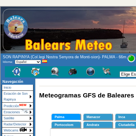
SON RAPINYA (Col.legi Nostra Senyora de Monti-sion)- PALMA - 66m.
Idioma:
Navegación
Inicio
Meteogramas GFS de Baleares
Estación de Son
Rapinya
Predicción
Estaciones
Satélite
Radar/Detector
Webcams