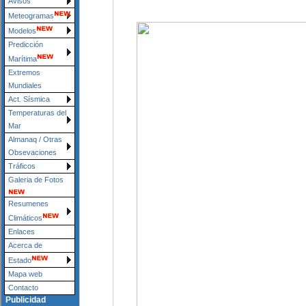
Avisos
Meteogramas
Modelos
Predicción
Marítima
Extremos
Mundiales
Act. Sísmica
Temperaturas del
Mar
Almanaq / Otras
Obsevaciones
Tráficos
Galeria de Fotos
Resumenes
Climáticos
Enlaces
Acerca de
Estado
Mapa web
Contacto
Publicidad