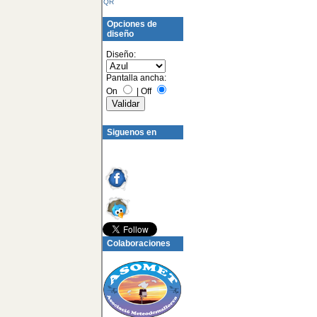
QR
Opciones de
diseño
Diseño:
Pantalla ancha:
On
|
Off
Siguenos en
Colaboraciones