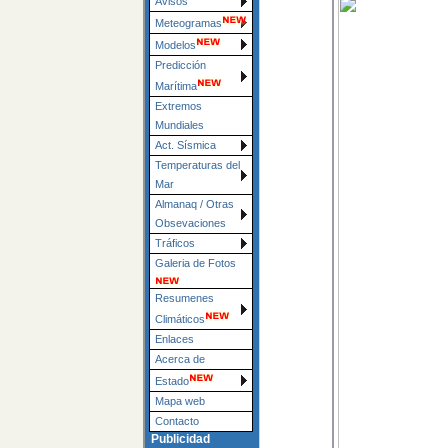
Avisos
Meteogramas
Modelos
Predicción
Marítima
Extremos
Mundiales
Act. Sísmica
Temperaturas del
Mar
Almanaq / Otras
Obsevaciones
Tráficos
Galeria de Fotos
Resumenes
Climáticos
Enlaces
Acerca de
Estado
Mapa web
Contacto
Publicidad