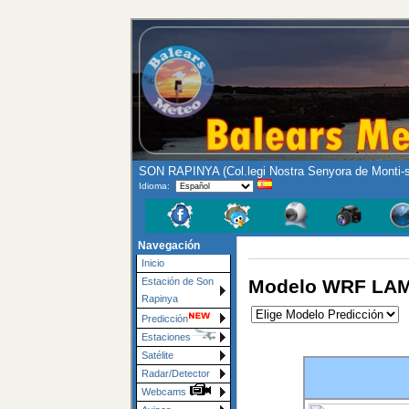
SON RAPINYA (Col.legi Nostra Senyora de Monti-
Idioma:
Navegación
Inicio
Modelo WRF LAMM
Estación de Son
Rapinya
Predicción
Estaciones
Satélite
Radar/Detector
Webcams