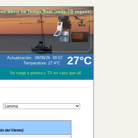
27°C
Actualización
:
08/08/26
00:57
Humedad:
68
%
Se ruega a prensa y TV en caso que utilizen los datos meteorológicos 
ón del Viento)