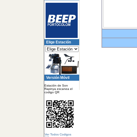
Elige Estación
Versión Móvil
Estación de Son
Rapinya escanea el
codigo QR
Ver Todos Codigos