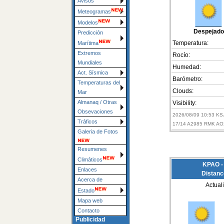
Avisos
Meteogramas
Modelos
Despejado
Predicción
Temperatura:
Marítima
Extremos
Rocío:
Mundiales
Humedad:
Act. Sísmica
Barómetro:
Temperaturas del
Clouds:
Mar
Almanaq / Otras
Visibility:
Obsevaciones
2026/08/09 10:53 K
Tráficos
17/14 A2985 RMK AO
Galeria de Fotos
Resumenes
Climáticos
KPAO - 
Enlaces
Distanc
Acerca de
Actual
Estado
Mapa web
Contacto
Publicidad