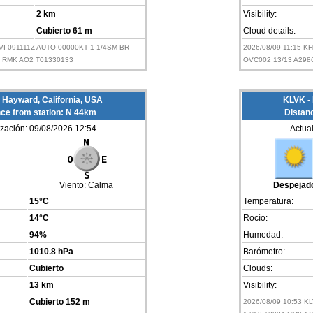
2 km
Visibility:
Cubierto 61 m
Cloud details:
VI 091111Z AUTO 00000KT 1 1/4SM BR
2026/08/09 11:15 
8 RMK AO2 T01330133
OVC002 13/13 A298
Hayward, California, USA
KLVK - 
ce from station: N 44km
Distan
ización: 09/08/2026 12:54
Actua
Viento:
Calma
Despejad
15°C
Temperatura:
14°C
Rocío:
94%
Humedad:
1010.8 hPa
Barómetro:
Cubierto
Clouds:
13 km
Visibility:
Cubierto 152 m
2026/08/09 10:53 