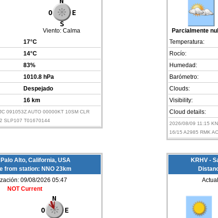
Viento:
Calma
Parcialmente n
17°C
Temperatura:
14°C
Rocío:
83%
Humedad:
1010.8 hPa
Barómetro:
Despejado
Clouds:
16 km
Visibility:
SJC 091053Z AUTO 00000KT 10SM CLR
Cloud details:
2 SLP107 T01670144
2026/08/09 11:15 
16/15 A2985 RMK A
Palo Alto, California, USA
KRHV - Sa
e from station: NNO 23km
Distan
ización: 09/08/2026 05:47
Actua
NOT Current