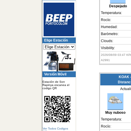
Despejado
Temperatura:
Rocío:
Humedad:
Barómetro:
Elige Estación
Clouds:
Visibility:
2026/08/09 03:47 K
A2991
Versión Móvil
KOAK - 
Estación de Son
Distanc
Rapinya escanea el
codigo QR
Actual
Muy nuboso
Temperatura:
Rocío:
Ver Todos Codigos