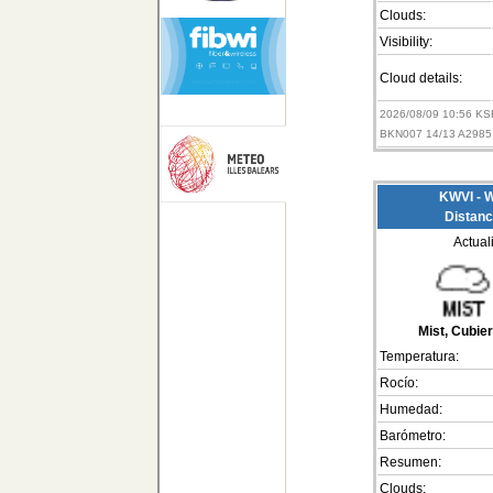
Clouds:
Visibility:
Cloud details:
2026/08/09 10:56 K
BKN007 14/13 A2985
KWVI - W
Distanc
Actual
Mist, Cubier
Temperatura:
Rocío:
Humedad:
Barómetro:
Resumen:
Clouds: