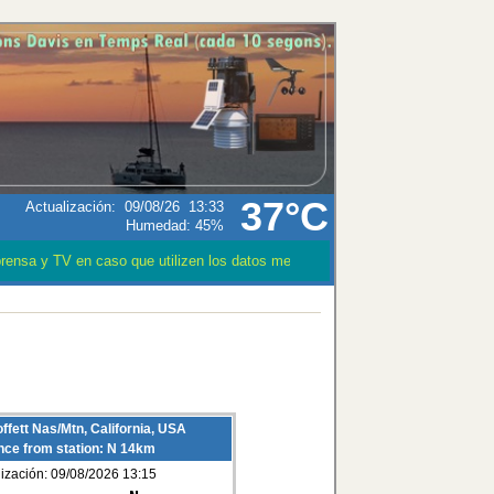
37°C
Actualización
:
09/08/26
13:33
Humedad:
45
%
nsa y TV en caso que utilizen los datos meteorológicos CITEN LA FUENTE.
fett Nas/Mtn, California, USA
nce from station: N 14km
lización: 09/08/2026 13:15