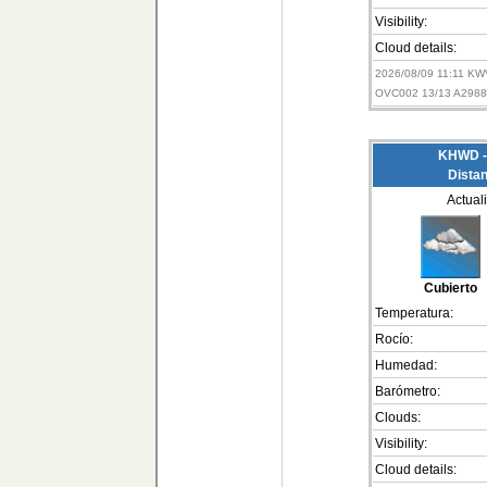
Visibility:
Cloud details:
2026/08/09 11:11 KW
OVC002 13/13 A298
KHWD - 
Distan
Actual
Cubierto
Temperatura:
Rocío:
Humedad:
Barómetro:
Clouds:
Visibility:
Cloud details: