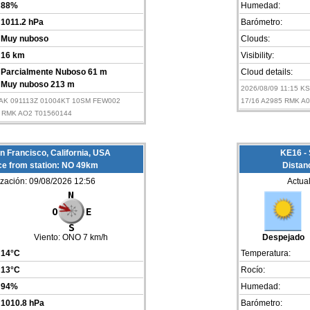
88%
Humedad:
1011.2 hPa
Barómetro:
Muy nuboso
Clouds:
16 km
Visibility:
Parcialmente Nuboso 61 m
Cloud details:
Muy nuboso 213 m
2026/08/09 11:15 
OAK 091113Z 01004KT 10SM FEW002
17/16 A2985 RMK A
 RMK AO2 T01560144
n Francisco, California, USA
KE16 - 
ce from station: NO 49km
Distan
ización: 09/08/2026 12:56
Actua
Viento:
ONO 7 km/h
Despejado
14°C
Temperatura:
13°C
Rocío:
94%
Humedad:
1010.8 hPa
Barómetro: