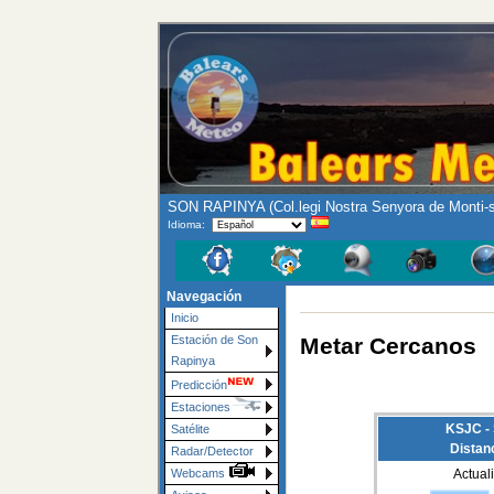
SON RAPINYA (Col.legi Nostra Senyora de Monti-
Idioma:
Navegación
Inicio
Metar Cercanos
Estación de Son
Rapinya
Predicción
Estaciones
KSJC - 
Satélite
Distan
Radar/Detector
Webcams
Actual