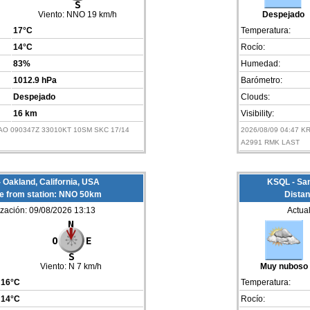
Viento:
NNO 19 km/h
Despejado
17°C
Temperatura:
14°C
Rocío:
83%
Humedad:
1012.9 hPa
Barómetro:
Despejado
Clouds:
16 km
Visibility:
PAO 090347Z 33010KT 10SM SKC 17/14
2026/08/09 04:47 
A2991 RMK LAST
Oakland, California, USA
KSQL - San
e from station: NNO 50km
Distan
ización: 09/08/2026 13:13
Actua
Viento:
N 7 km/h
Muy nuboso
16°C
Temperatura:
14°C
Rocío: