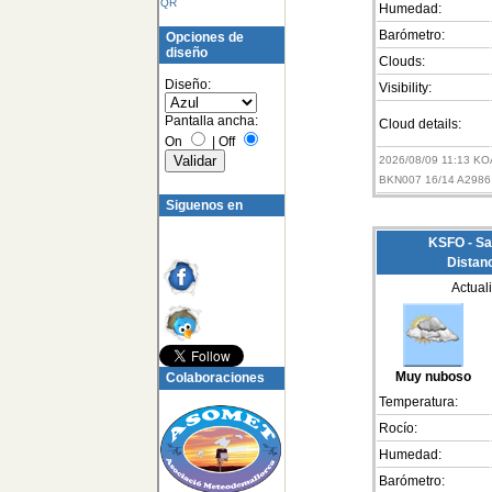
QR
Humedad:
Barómetro:
Opciones de
diseño
Clouds:
Diseño:
Visibility:
Pantalla ancha:
Cloud details:
On
|
Off
2026/08/09 11:13 K
BKN007 16/14 A2986
Siguenos en
KSFO - Sa
Distan
Actual
Muy nuboso
Colaboraciones
Temperatura:
Rocío:
Humedad:
Barómetro: