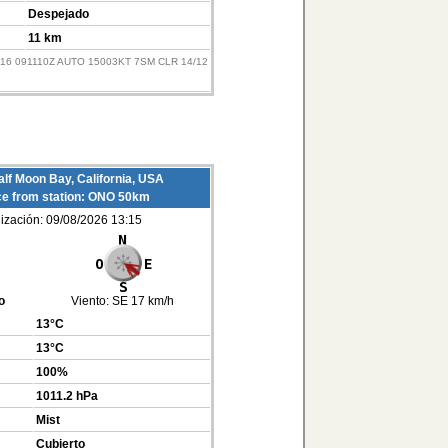
Despejado
11 km
E16 091110Z AUTO 15003KT 7SM CLR 14/12
lf Moon Bay, California, USA
ce from station: ONO 50km
lización: 09/08/2026 13:15
o
Viento:
SE 17 km/h
13°C
13°C
100%
1011.2 hPa
Mist
Cubierto