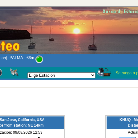
sion)- PALMA - 66m.
Se ruega a pre
San Jose, California, USA
KNUQ - Mof
ce from station: NE 14km
Dista
ización: 09/08/2026 12:53
Actua