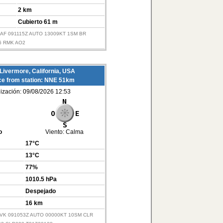
2 km
Cubierto 61 m
KHAF 091115Z AUTO 13009KT 1SM BR
6 RMK AO2
Livermore, California, USA
ce from station: NNE 51km
lización: 09/08/2026 12:53
o
Viento:
Calma
17°C
13°C
77%
1010.5 hPa
Despejado
16 km
KLVK 091053Z AUTO 00000KT 10SM CLR