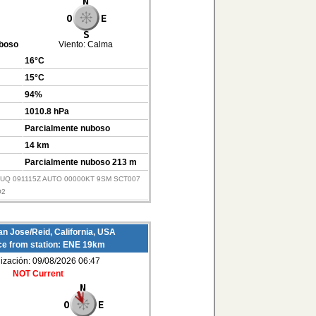
uboso
Viento:
Calma
16°C
15°C
94%
1010.8 hPa
Parcialmente nuboso
14 km
Parcialmente nuboso 213 m
KNUQ 091115Z AUTO 00000KT 9SM SCT007
O2
n Jose/Reid, California, USA
ce from station: ENE 19km
lización: 09/08/2026 06:47
NOT Current