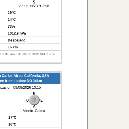
Viento:
NNO 9 km/h
19°C
14°C
73%
1012.9 hPa
Despejado
16 km
KRHV 090447Z 33005KT 10SM SKC 19/14
 Carlos Airpo, California, USA
ce from station: NO 34km
lización: 09/08/2026 13:15
Viento:
Calma
17°C
16°C