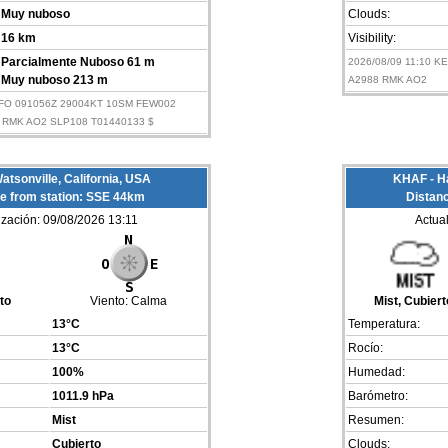
Muy nuboso
Clouds:
16 km
Visibility:
Parcialmente Nuboso 61 m
2026/08/09 11:10 K
Muy nuboso 213 m
A2988 RMK AO2
SFO 091056Z 29004KT 10SM FEW002
 RMK AO2 SLP108 T01440133 $
atsonville, California, USA
KHAF - Ha
e from station: SSE 44km
Distan
ización: 09/08/2026 13:11
Actua
to
Viento:
Calma
Mist, Cubiert
13°C
Temperatura:
13°C
Rocío:
100%
Humedad:
1011.9 hPa
Barómetro:
Mist
Resumen:
Cubierto
Clouds: