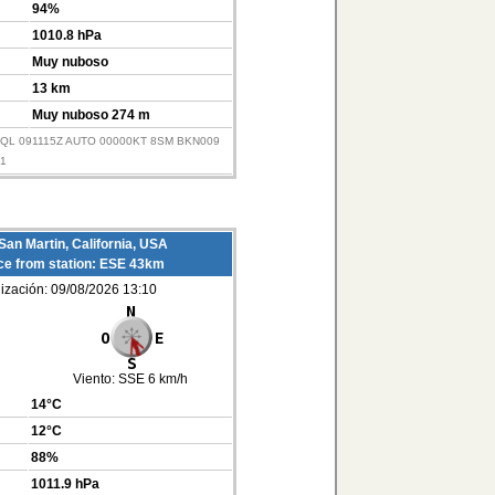
94%
1010.8 hPa
Muy nuboso
13 km
Muy nuboso 274 m
KSQL 091115Z AUTO 00000KT 8SM BKN009
01
San Martin, California, USA
ce from station: ESE 43km
lización: 09/08/2026 13:10
Viento:
SSE 6 km/h
14°C
12°C
88%
1011.9 hPa