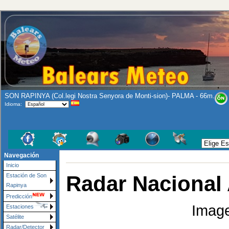
SON RAPINYA (Col.legi Nostra Senyora de Monti-sion)- PALMA - 66m.
Idioma:
Navegación
Inicio
Radar Nacional
Estación de Son
Rapinya
Predicción
Image
Estaciones
Satélite
Radar/Detector