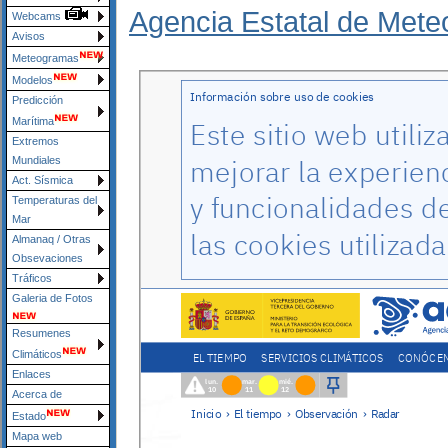
Agencia Estatal de Mete
Webcams
Avisos
Meteogramas
Modelos
Predicción
Marítima
Extremos
Mundiales
Act. Sísmica
Temperaturas del
Mar
Almanaq / Otras
Obsevaciones
Tráficos
Galeria de Fotos
Resumenes
Climáticos
Enlaces
Acerca de
Estado
Mapa web