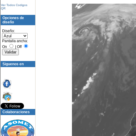
Ver Todos Codigos
QR
Opciones de
diseño
Diseño:
Pantalla ancha:
On
|
Off
Siguenos en
Colaboraciones