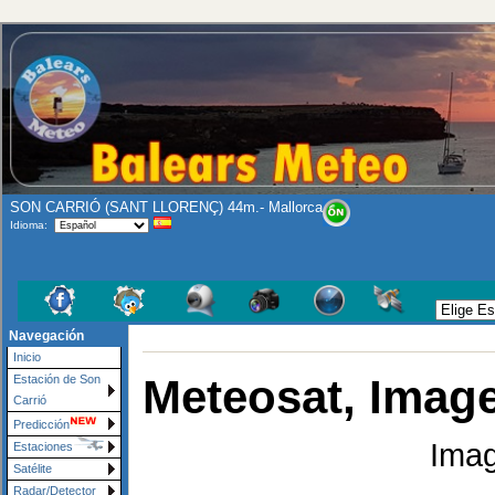
SON CARRIÓ (SANT LLORENÇ) 44m.- Mallorca
Idioma:
Navegación
Inicio
Meteosat, Image
Estación de Son
Carrió
Predicción
Imag
Estaciones
Satélite
Radar/Detector