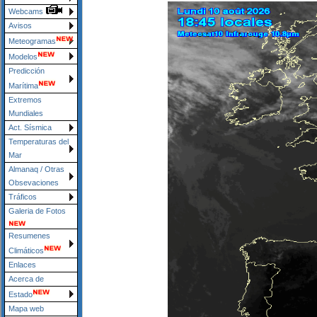
Webcams
Avisos
Meteogramas
Modelos
Predicción
Marítima
Extremos
Mundiales
Act. Sísmica
Temperaturas del
Mar
Almanaq / Otras
Obsevaciones
Tráficos
Galeria de Fotos
Resumenes
Climáticos
Enlaces
Acerca de
Estado
Mapa web