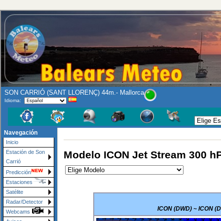
SON CARRIÓ (SANT LLORENÇ) 44m.- Mallorca
Idioma:
Navegación
Inicio
Modelo ICON Jet Stream 300 h
Estación de Son
Carrió
Predicción
Estaciones
Satélite
Radar/Detector
ICON (DWD) ~ ICON (DW
Webcams