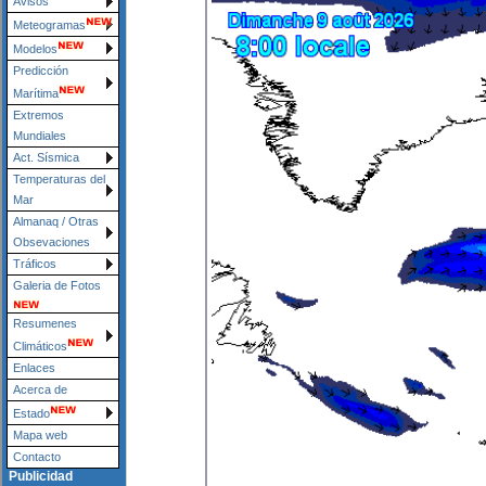
Avisos
Meteogramas
Modelos
Predicción
Marítima
Extremos
Mundiales
Act. Sísmica
Temperaturas del
Mar
Almanaq / Otras
Obsevaciones
Tráficos
Galeria de Fotos
Resumenes
Climáticos
Enlaces
Acerca de
Estado
Mapa web
Contacto
Publicidad