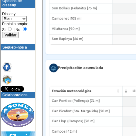
Opcions de
disseny
Disseny:
Pantalla ampla:
Sí
|
No
Segueix-nos a
Colaboracions