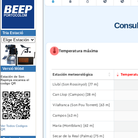
Tria Estació
Versió Mòbil
Estación de Son
Rapinya escanea el
codigo QR
Ver Todos Codigos
QR