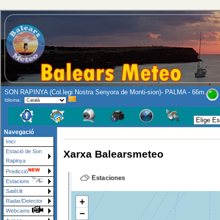
SON RAPINYA (Col.legi Nostra Senyora de Monti-sion)- PALMA - 66m.
Idioma:
Se ruega a pren
Navegació
Inici
Xarxa Balearsmeteo
Estació de Son
Rapinya
Predicció
Estacions
Satèl.lit
Radar/Detector
Webcams