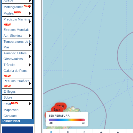
Avisos
Meteogrames
Models
Predicció Marítima
Extrems Mundials
Act. Sísmica
Temperatures de la
Mar
Almanac / Altres
Obsevacions
Trànsits
Galeria de Fotos
Resums Climàtics
Enllaços
Sobre
Estat
Mapa web
Contacte
Publicidad