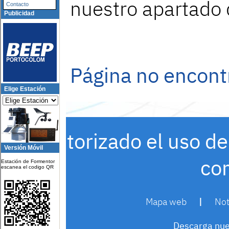
Contacto
Publicidad
Elige Estación
Versión Móvil
Estación de Formentor
escanea el codigo QR