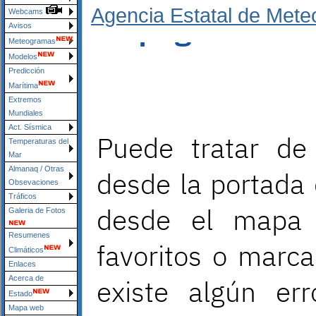
Agencia Estatal de Mete
Webcams
Avisos
Meteogramas
Modelos
Predicción
Marítima
Extremos
Mundiales
Act. Sísmica
Temperaturas del
Mar
Almanaq / Otras
Obsevaciones
Tráficos
Galeria de Fotos
Resumenes
Climáticos
Enlaces
Acerca de
Estado
Mapa web