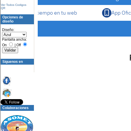
Ver Todos Codigos
QR
Opciones de
diseño
Diseño:
Pantalla ancha:
On
|
Off
Siguenos en
Colaboraciones