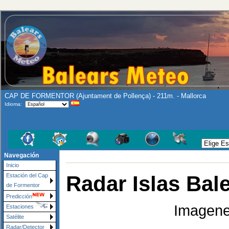
CAP DE FORMENTOR (Ajuntament de Pollença) - 211m. - Mallorca
Idioma:
Navegación
Inicio
Radar Islas Bal
Estación del Cap
de Formentor
Predicción
Imagene
Estaciones
Satélite
Radar/Detector