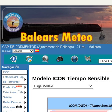
CAP DE FORMENTOR (Ajuntament de Pollença) - 211m. - Mallorca
Idioma:
Navegación
Inicio
Modelo ICON Tiempo Sensible
Estación del Cap
de Formentor
Predicción
Estaciones
Satélite
Radar/Detector
ICON (DWD) ~ Tiempo Sensible 
Webcams