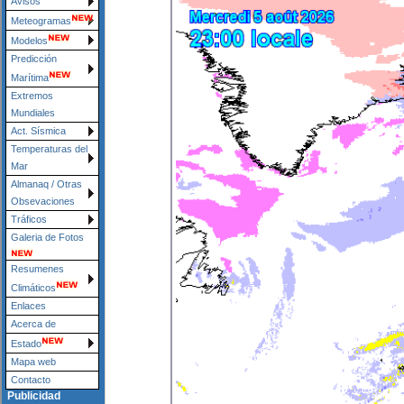
Avisos
Meteogramas
Modelos
Predicción
Marítima
Extremos
Mundiales
Act. Sísmica
Temperaturas del
Mar
Almanaq / Otras
Obsevaciones
Tráficos
Galeria de Fotos
Resumenes
Climáticos
Enlaces
Acerca de
Estado
Mapa web
Contacto
Publicidad