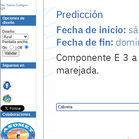
Ver Todos Codigos
QR
Opciones de
diseño
Diseño:
Pantalla ancha:
On
|
Off
Siguenos en
Colaboraciones