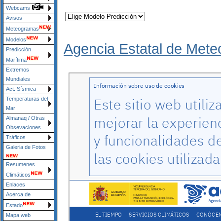
Webcams
Avisos
Meteogramas
Modelos
Agencia Estatal de Mete
Predicción
Marítima
Extremos
Mundiales
Act. Sísmica
Temperaturas del
Mar
Almanaq / Otras
Obsevaciones
Tráficos
Galeria de Fotos
Resumenes
Climáticos
Enlaces
Acerca de
Estado
Mapa web