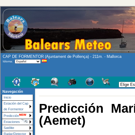
CAP DE FORMENTOR (Ajuntament de Pollença) - 211m. - Mallorca
Idioma:
Navegación
Inicio
Predicción Mar
Estación del Cap
de Formentor
(Aemet)
Predicción
Estaciones
Satélite
Radar/Detector