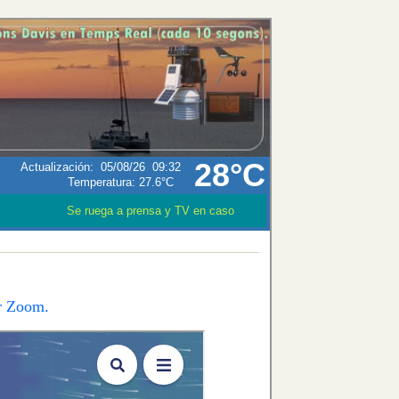
28°C
Actualización
:
05/08/26
09:32
Temperatura:
27.6°C
Se ruega a prensa y TV en caso que utilizen los datos meteoroló
er Zoom.