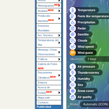
Avisos
Meteogramas
Modelos
Predicción
Marítima
Extremos
Mundiales
Act. Sísmica
Temperaturas del
Mar
Almanaq / Otras
Obsevaciones
Tráficos
Galeria de Fotos
Resumenes
Climáticos
Enlaces
Acerca de
Estado
Mapa web
Contacto
Publicidad