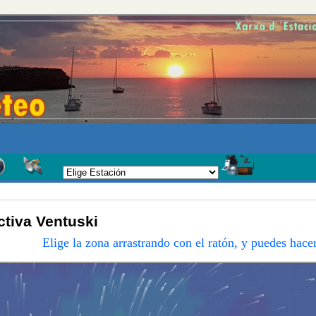
ctiva Ventuski
Elige la zona arrastrando con el ratón, y puedes hac