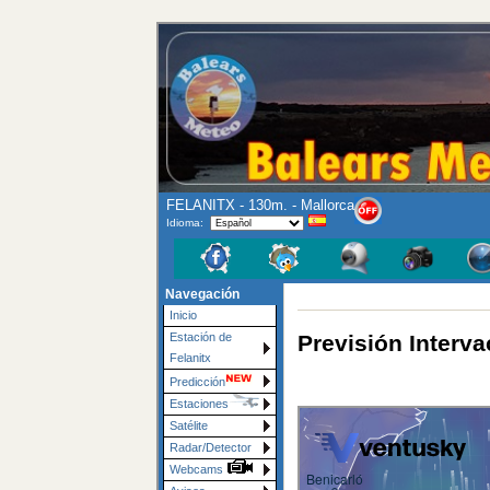
FELANITX - 130m. - Mallorca
Idioma:
Navegación
Inicio
Previsión Interva
Estación de
Felanitx
Predicción
Estaciones
Satélite
Radar/Detector
Webcams