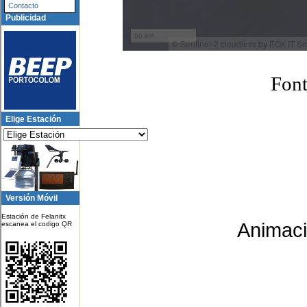
Contacto
Publicidad
Fon
Elige Estación
Versión Móvil
Estación de Felanitx
Animaci
escanea el codigo QR