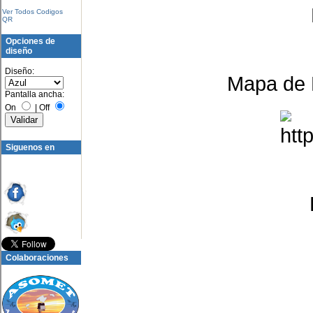
Ver Todos Codigos
QR
Opciones de
diseño
Diseño:
Mapa de N
Pantalla ancha:
On
|
Off
Siguenos en
Colaboraciones