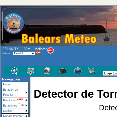
FELANITX - 130m. - Mallorca
Idioma:
Navegación
Inicio
Detector de To
Estación de
Felanitx
Predicción
Detec
Estaciones
Satélite
Radar/Detector