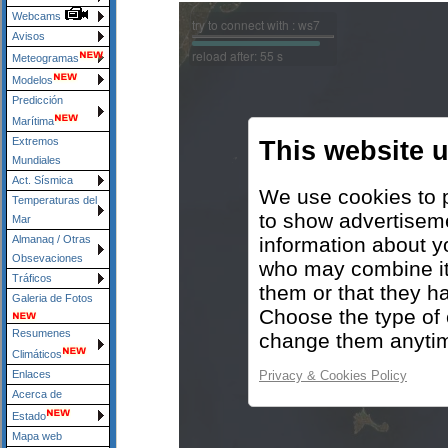
Webcams
Avisos
Meteogramas
Modelos
Predicción
Marítima
Extremos
Mundiales
Act. Sísmica
Temperaturas del
Mar
Almanaq / Otras
Obsevaciones
Tráficos
Galeria de Fotos
Resumenes
Climáticos
Enlaces
Acerca de
Estado
Mapa web