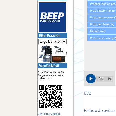
Elige Estación
Versión Móvil
Estación de Illa de Sa
Dragonera escanea el
codigo QR
Ver Todos Codigos