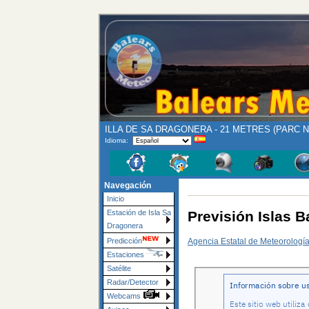
ILLA DE SA DRAGONERA - 21 METRES (PARC 
Idioma:
Navegación
Inicio
Previsión Islas B
Estación de Isla Sa
Dragonera
Agencia Estatal de Meteorologí
Predicción
Estaciones
Satélite
Radar/Detector
Webcams