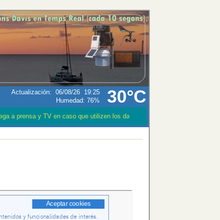
30°C
Actualización
:
06/08/26
19:25
Humedad:
76
%
 a prensa y TV en caso que utilizen los datos meteorológicos CITEN LA FU