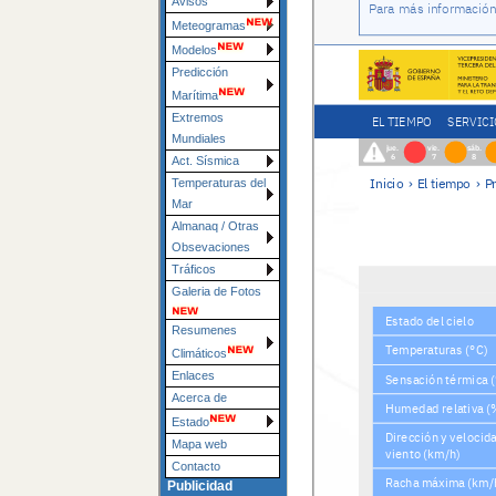
Avisos
Meteogramas
Modelos
Predicción
Marítima
Extremos
Mundiales
Act. Sísmica
Temperaturas del
Mar
Almanaq / Otras
Obsevaciones
Tráficos
Galeria de Fotos
Resumenes
Climáticos
Enlaces
Acerca de
Estado
Mapa web
Contacto
Publicidad