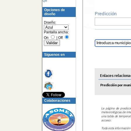
QR
Opciones de
diseño
Diseño:
Pantalla ancha:
On
|
Off
Siguenos en
Colaboraciones