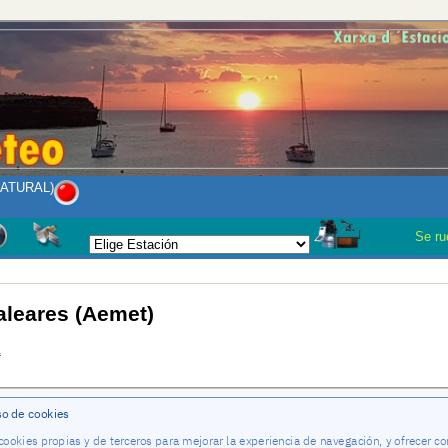
NATURAL)
Se ruega
aleares (Aemet)
a