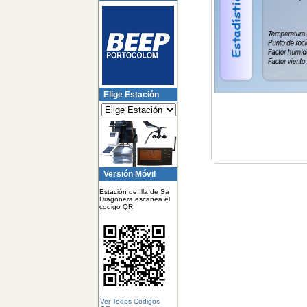
Elige Estación
Versión Móvil
Estación de Illa de Sa
Dragonera escanea el
codigo QR
Ver Todos Codigos