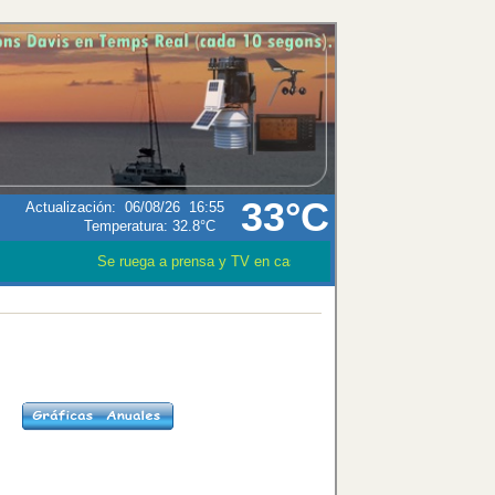
33°C
Actualización
:
06/08/26
16:55
Temperatura:
32.8°C
Se ruega a prensa y TV en caso que utilizen los datos meteor