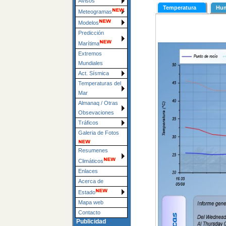
Avisos
Meteogramas
Modelos
Predicción
Marítima
Extremos
Mundiales
Act. Sísmica
Temperaturas del
Mar
Almanaq / Otras
Obsevaciones
Tráficos
Galeria de Fotos
Resumenes
Climáticos
Enlaces
Acerca de
Estado
Mapa web
Contacto
Publicidad