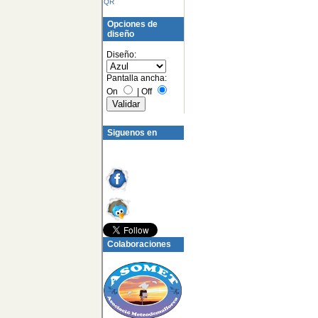
QR
Opciones de
diseño
Diseño:
Pantalla ancha:
On
|
Off
Siguenos en
Colaboraciones