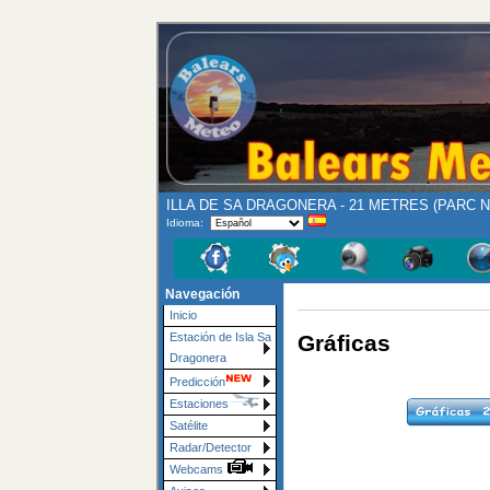
ILLA DE SA DRAGONERA - 21 METRES (PARC 
Idioma:
Navegación
Inicio
Gráficas
Estación de Isla Sa
Dragonera
Predicción
Estaciones
Satélite
Radar/Detector
Webcams