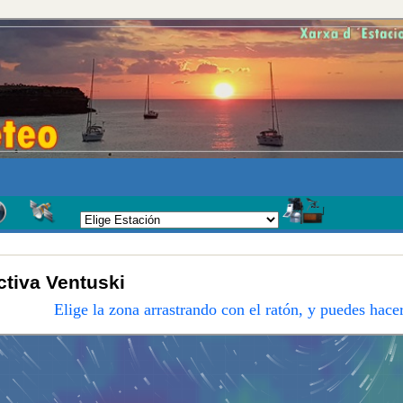
ctiva Ventuski
Elige la zona arrastrando con el ratón, y puedes hac