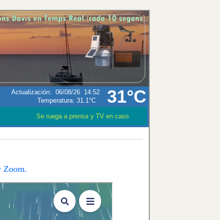
31°C
Actualización
:
06/08/26
14:52
Temperatura:
31.1°C
Se ruega a prensa y TV en caso que utilizen los datos meteoroló
er Zoom.