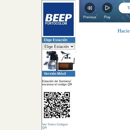
Hacie
Elige Estación
Versión Móvil
Estación de Santanyí
escanea el codigo QR
Ver Todos Codigos
QR