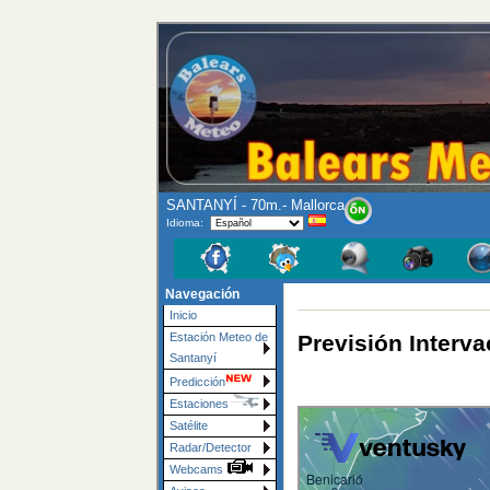
SANTANYÍ - 70m.- Mallorca
Idioma:
Navegación
Inicio
Previsión Interva
Estación Meteo de
Santanyí
Predicción
Estaciones
Satélite
Radar/Detector
Webcams