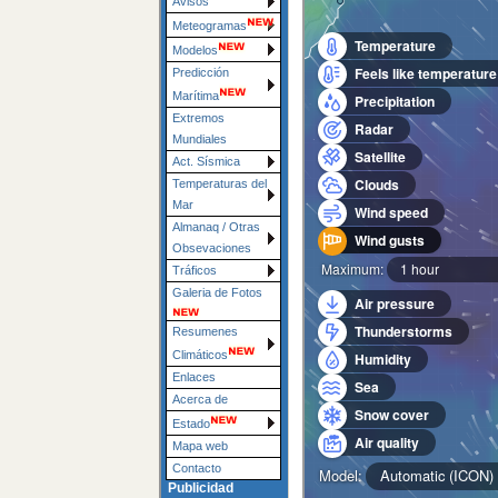
Avisos
Meteogramas
Modelos
Predicción
Marítima
Extremos
Mundiales
Act. Sísmica
Temperaturas del
Mar
Almanaq / Otras
Obsevaciones
Tráficos
Galeria de Fotos
Resumenes
Climáticos
Enlaces
Acerca de
Estado
Mapa web
Contacto
Publicidad