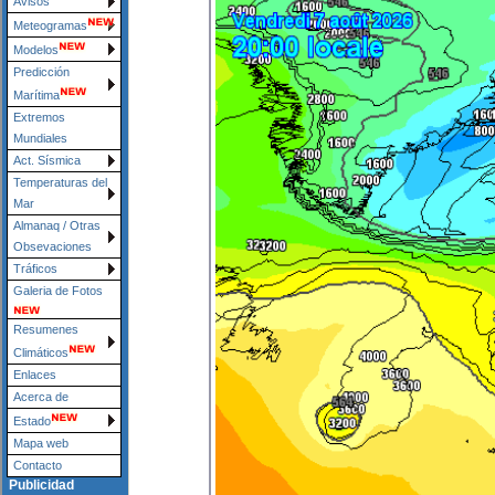
Avisos
Meteogramas
Modelos
Predicción
Marítima
Extremos
Mundiales
Act. Sísmica
Temperaturas del
Mar
Almanaq / Otras
Obsevaciones
Tráficos
Galeria de Fotos
Resumenes
Climáticos
Enlaces
Acerca de
Estado
Mapa web
Contacto
Publicidad