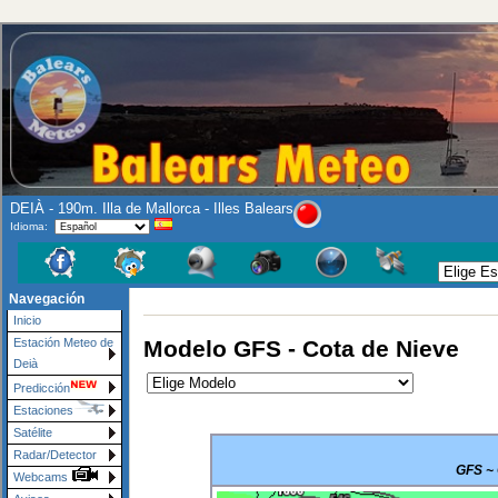
DEIÀ - 190m. Illa de Mallorca - Illes Balears
Idioma:
Navegación
Inicio
Modelo GFS - Cota de Nieve
Estación Meteo de
Deià
Predicción
Estaciones
Satélite
Radar/Detector
GFS ~ 
Webcams